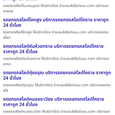
รถยกรถสไลด์โนนสมบูรณ์ ให้บริการโดย ช่างเจมส์สไลด์ออน.com บริการรถ
ยกรถส
รถยกรถสไลด์โคกสูง บริการรถยกรถสไลด์โคราช ราคาถูก
24 ชั่วโมง
รถยกรถสไลด์โคกสูง ให้บริการโดย ช่างเจมส์สไลด์ออน.com บริการรถยกรถ
สไลด์
รถยกรถสไลด์หันห้วยทราย บริการรถยกรถสไลด์โคราช
ราคาถูก 24 ชั่วโมง
รถยกรถสไลด์หันห้วยทราย ให้บริการโดย ช่างเจมส์สไลด์ออน.com บริการรถ
ยกรถ
รถยกรถสไลด์ทุ่งอรุณ บริการรถยกรถสไลด์โคราช ราคาถูก
24 ชั่วโมง
รถยกรถสไลด์ทุ่งอรุณ ให้บริการโดย ช่างเจมส์สไลด์ออน.com บริการรถยกรถ
สไล
รถยกรถสไลด์หนองระเวียง บริการรถยกรถสไลด์โคราช
ราคาถูก 24 ชั่วโมง
รถยกรถสไลด์หนองระเวียง ให้บริการโดย ช่างเจมส์สไลด์ออน.com บริการรถ