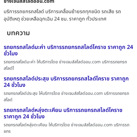
ช่างเจมส์สไลด์ออน.com
บริการรถยกรถสไลด์ บริการ​เคลื่อนย้ายรถทุกชนิด​ รถเสีย รถ
อุบัติเหตุ ช่วยเหลือฉุกเฉิน 24 ชม. ราคาถูก ทั่วประเทศ
บทความ
รถยกรถสไลด์มะค่า บริการรถยกรถสไลด์โคราช ราคาถูก 24
ชั่วโมง
รถยกรถสไลด์มะค่า ให้บริการโดย ช่างเจมส์สไลด์ออน.com บริการรถยกรถ
สไลด์โ
รถยกรถสไลด์ประสุข บริการรถยกรถสไลด์โคราช ราคาถูก
24 ชั่วโมง
รถยกรถสไลด์ประสุข ให้บริการโดย ช่างเจมส์สไลด์ออน.com บริการรถยกรถ
สไลด์
รถยกรถสไลด์หลุ่งตะเคียน บริการรถยกรถสไลด์โคราช
ราคาถูก 24 ชั่วโมง
รถยกรถสไลด์หลุ่งตะเคียน ให้บริการโดย ช่างเจมส์สไลด์ออน.com บริการรถ
ยกร