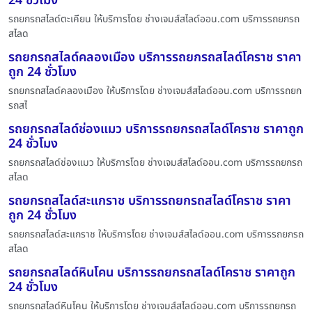
24 ชั่วโมง
รถยกรถสไลด์ตะเคียน ให้บริการโดย ช่างเจมส์สไลด์ออน.com บริการรถยกรถ
สไลด
รถยกรถสไลด์คลองเมือง บริการรถยกรถสไลด์โคราช ราคา
ถูก 24 ชั่วโมง
รถยกรถสไลด์คลองเมือง ให้บริการโดย ช่างเจมส์สไลด์ออน.com บริการรถยก
รถสไ
รถยกรถสไลด์ช่องแมว บริการรถยกรถสไลด์โคราช ราคาถูก
24 ชั่วโมง
รถยกรถสไลด์ช่องแมว ให้บริการโดย ช่างเจมส์สไลด์ออน.com บริการรถยกรถ
สไลด
รถยกรถสไลด์สะแกราช บริการรถยกรถสไลด์โคราช ราคา
ถูก 24 ชั่วโมง
รถยกรถสไลด์สะแกราช ให้บริการโดย ช่างเจมส์สไลด์ออน.com บริการรถยกรถ
สไลด
รถยกรถสไลด์หินโคน บริการรถยกรถสไลด์โคราช ราคาถูก
24 ชั่วโมง
รถยกรถสไลด์หินโคน ให้บริการโดย ช่างเจมส์สไลด์ออน.com บริการรถยกรถ