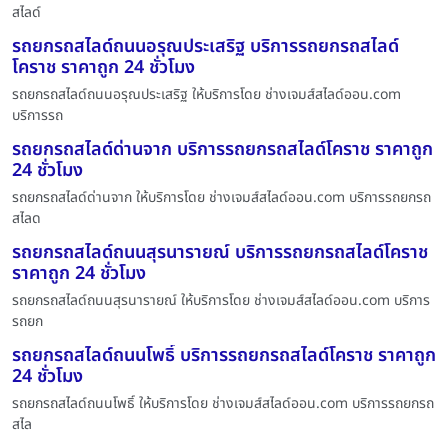
สไลด์
รถยกรถสไลด์ถนนอรุณประเสริฐ บริการรถยกรถสไลด์
โคราช ราคาถูก 24 ชั่วโมง
รถยกรถสไลด์ถนนอรุณประเสริฐ ให้บริการโดย ช่างเจมส์สไลด์ออน.com
บริการรถ
รถยกรถสไลด์ด่านจาก บริการรถยกรถสไลด์โคราช ราคาถูก
24 ชั่วโมง
รถยกรถสไลด์ด่านจาก ให้บริการโดย ช่างเจมส์สไลด์ออน.com บริการรถยกรถ
สไลด
รถยกรถสไลด์ถนนสุรนารายณ์ บริการรถยกรถสไลด์โคราช
ราคาถูก 24 ชั่วโมง
รถยกรถสไลด์ถนนสุรนารายณ์ ให้บริการโดย ช่างเจมส์สไลด์ออน.com บริการ
รถยก
รถยกรถสไลด์ถนนโพธิ์ บริการรถยกรถสไลด์โคราช ราคาถูก
24 ชั่วโมง
รถยกรถสไลด์ถนนโพธิ์ ให้บริการโดย ช่างเจมส์สไลด์ออน.com บริการรถยกรถ
สไล