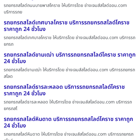
รถยกรถสไลด์ถนนบายพาสโคราช ให้บริการโดย ช่างเจมส์สไลด์ออน.com
บริการรถย
รถยกรถสไลด์เทศบาลโคราช บริการรถยกรถสไลด์โคราช
ราคาถูก 24 ชั่วโมง
รถยกรถสไลด์เทศบาลโคราช ให้บริการโดย ช่างเจมส์สไลด์ออน.com บริการรถ
ยกรถ
รถยกรถสไลด์ขามเฒ่า บริการรถยกรถสไลด์โคราช ราคาถูก
24 ชั่วโมง
รถยกรถสไลด์ขามเฒ่า ให้บริการโดย ช่างเจมส์สไลด์ออน.com บริการรถยกรถ
สไลด
รถยกรถสไลด์ธารละหลอด บริการรถยกรถสไลด์โคราช
ราคาถูก 24 ชั่วโมง
รถยกรถสไลด์ธารละหลอด ให้บริการโดย ช่างเจมส์สไลด์ออน.com บริการรถ
ยกรถสไ
รถยกรถสไลด์หินดาด บริการรถยกรถสไลด์โคราช ราคาถูก
24 ชั่วโมง
รถยกรถสไลด์หินดาด ให้บริการโดย ช่างเจมส์สไลด์ออน.com บริการรถยกรถ