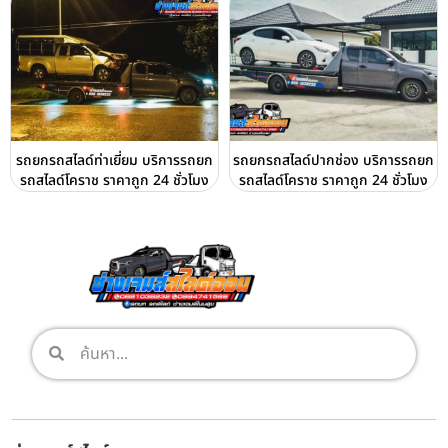
รถยกรถสไลด์ท่าเยี่ยม บริการรถยก
รถยกรถสไลด์ปากช่อง บริการรถยก
รถสไลด์โคราช ราคาถูก 24 ชั่วโมง
รถสไลด์โคราช ราคาถูก 24 ชั่วโมง