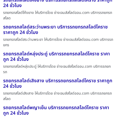
รถยกรถสไลด์โค้งยาง บริการรถยกรถสไลด์โคราช ราคาถูก
24 ชั่วโมง
รถยกรถสไลด์โค้งยาง ให้บริการโดย ช่างเจมส์สไลด์ออน.com บริการรถยกรถ
สไลด
รถยกรถสไลด์สระว่านพระยา บริการรถยกรถสไลด์โคราช
ราคาถูก 24 ชั่วโมง
รถยกรถสไลด์สระว่านพระยา ให้บริการโดย ช่างเจมส์สไลด์ออน.com บริการรถ
ยกร
รถยกรถสไลด์หลุ่งประดู่ บริการรถยกรถสไลด์โคราช ราคา
ถูก 24 ชั่วโมง
รถยกรถสไลด์หลุ่งประดู่ ให้บริการโดย ช่างเจมส์สไลด์ออน.com บริการรถยก
รถ
รถยกรถสไลด์เสิงสาง บริการรถยกรถสไลด์โคราช ราคาถูก
24 ชั่วโมง
รถยกรถสไลด์เสิงสาง ให้บริการโดย ช่างเจมส์สไลด์ออน.com บริการรถยกรถ
สไลด
รถยกรถสไลด์พญาเย็น บริการรถยกรถสไลด์โคราช ราคา
ถูก 24 ชั่วโมง