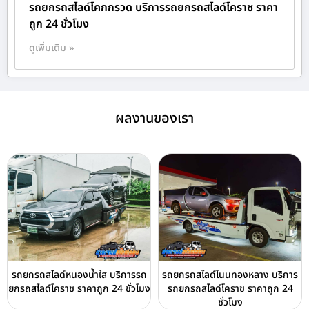
รถยกรถสไลด์โคกกรวด บริการรถยกรถสไลด์โคราช ราคา
ถูก 24 ชั่วโมง
ดูเพิ่มเติม »
ผลงานของเรา
รถยกรถสไลด์หนองน้ำใส บริการรถ
รถยกรถสไลด์โนนทองหลาง บริการ
ยกรถสไลด์โคราช ราคาถูก 24 ชั่วโมง
รถยกรถสไลด์โคราช ราคาถูก 24
ชั่วโมง