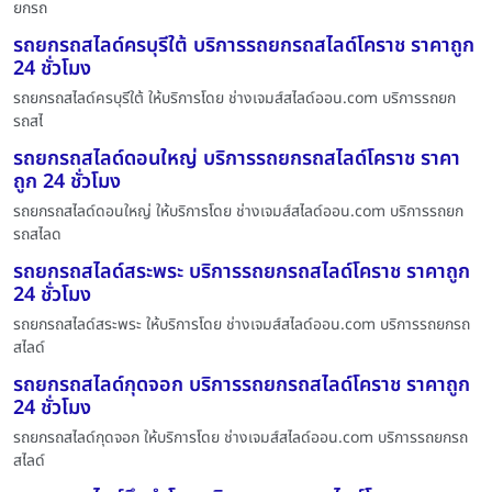
ยกรถ
รถยกรถสไลด์ครบุรีใต้ บริการรถยกรถสไลด์โคราช ราคาถูก
24 ชั่วโมง
รถยกรถสไลด์ครบุรีใต้ ให้บริการโดย ช่างเจมส์สไลด์ออน.com บริการรถยก
รถสไ
รถยกรถสไลด์ดอนใหญ่ บริการรถยกรถสไลด์โคราช ราคา
ถูก 24 ชั่วโมง
รถยกรถสไลด์ดอนใหญ่ ให้บริการโดย ช่างเจมส์สไลด์ออน.com บริการรถยก
รถสไลด
รถยกรถสไลด์สระพระ บริการรถยกรถสไลด์โคราช ราคาถูก
24 ชั่วโมง
รถยกรถสไลด์สระพระ ให้บริการโดย ช่างเจมส์สไลด์ออน.com บริการรถยกรถ
สไลด์
รถยกรถสไลด์กุดจอก บริการรถยกรถสไลด์โคราช ราคาถูก
24 ชั่วโมง
รถยกรถสไลด์กุดจอก ให้บริการโดย ช่างเจมส์สไลด์ออน.com บริการรถยกรถ
สไลด์