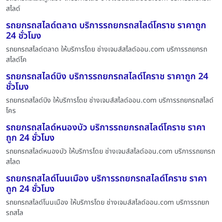
สไลด์
รถยกรถสไลด์ตลาด บริการรถยกรถสไลด์โคราช ราคาถูก
24 ชั่วโมง
รถยกรถสไลด์ตลาด ให้บริการโดย ช่างเจมส์สไลด์ออน.com บริการรถยกรถ
สไลด์โค
รถยกรถสไลด์บิง บริการรถยกรถสไลด์โคราช ราคาถูก 24
ชั่วโมง
รถยกรถสไลด์บิง ให้บริการโดย ช่างเจมส์สไลด์ออน.com บริการรถยกรถสไลด์
โคร
รถยกรถสไลด์หนองบัว บริการรถยกรถสไลด์โคราช ราคา
ถูก 24 ชั่วโมง
รถยกรถสไลด์หนองบัว ให้บริการโดย ช่างเจมส์สไลด์ออน.com บริการรถยกรถ
สไลด
รถยกรถสไลด์โนนเมือง บริการรถยกรถสไลด์โคราช ราคา
ถูก 24 ชั่วโมง
รถยกรถสไลด์โนนเมือง ให้บริการโดย ช่างเจมส์สไลด์ออน.com บริการรถยก
รถสไล