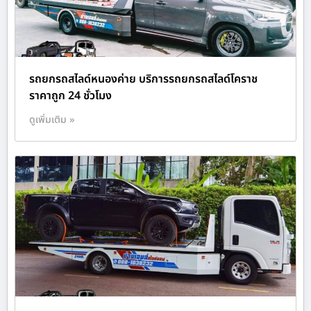
รถยกรถสไลด์หนองค่าย บริการรถยกรถสไลด์โคราช
ราคาถูก 24 ชั่วโมง
ดูเพิ่มเติม »