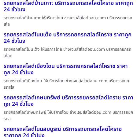
รถยกรถสไลด์บ้านเกาะ บริการรถยกรถสไลด์โคราช ราคาถูก
24 ชั่วโมง
รถยกรถสไลด์บ้านเกาะ ให้บริการโดย ช่างเจมส์สไลด์ออน.com บริการรถยกรถ
สไล
รถยกรถสไลด์โนนเต็ง บริการรถยกรถสไลด์โคราช ราคาถูก
24 ชั่วโมง
รถยกรถสไลด์โนนเต็ง ให้บริการโดย ช่างเจมส์สไลด์ออน.com บริการรถยกรถ
สไลด
รถยกรถสไลด์เมืองโดน บริการรถยกรถสไลด์โคราช ราคา
ถูก 24 ชั่วโมง
รถยกรถสไลด์เมืองโดน ให้บริการโดย ช่างเจมส์สไลด์ออน.com บริการรถยก
รถสไล
รถยกรถสไลด์เกษมทรัพย์ บริการรถยกรถสไลด์โคราช ราคา
ถูก 24 ชั่วโมง
รถยกรถสไลด์เกษมทรัพย์ ให้บริการโดย ช่างเจมส์สไลด์ออน.com บริการรถยก
รถส
รถยกรถสไลด์โนนสมบูรณ์ บริการรถยกรถสไลด์โคราช
ราคาถูก 24 ชั่วโมง