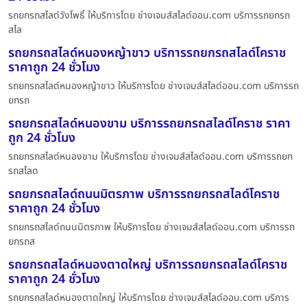
รถยกรถสไลด์วังโพธิ์ ให้บริการโดย ช่างเจมส์สไลด์ออน.com บริการรถยกรถ
สไล
รถยกรถสไลด์หนองหญ้าขาว บริการรถยกรถสไลด์โคราช
ราคาถูก 24 ชั่วโมง
รถยกรถสไลด์หนองหญ้าขาว ให้บริการโดย ช่างเจมส์สไลด์ออน.com บริการรถ
ยกรถ
รถยกรถสไลด์หนองขาม บริการรถยกรถสไลด์โคราช ราคา
ถูก 24 ชั่วโมง
รถยกรถสไลด์หนองขาม ให้บริการโดย ช่างเจมส์สไลด์ออน.com บริการรถยก
รถสไลด
รถยกรถสไลด์ถนนมิตรภาพ บริการรถยกรถสไลด์โคราช
ราคาถูก 24 ชั่วโมง
รถยกรถสไลด์ถนนมิตรภาพ ให้บริการโดย ช่างเจมส์สไลด์ออน.com บริการรถ
ยกรถส
รถยกรถสไลด์หนองตาดใหญ่ บริการรถยกรถสไลด์โคราช
ราคาถูก 24 ชั่วโมง
รถยกรถสไลด์หนองตาดใหญ่ ให้บริการโดย ช่างเจมส์สไลด์ออน.com บริการ