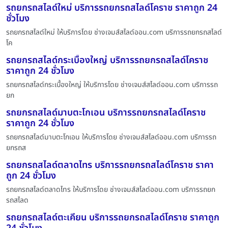
รถยกรถสไลด์ใหม่ บริการรถยกรถสไลด์โคราช ราคาถูก 24
ชั่วโมง
รถยกรถสไลด์ใหม่ ให้บริการโดย ช่างเจมส์สไลด์ออน.com บริการรถยกรถสไลด์
โค
รถยกรถสไลด์กระเบื้องใหญ่ บริการรถยกรถสไลด์โคราช
ราคาถูก 24 ชั่วโมง
รถยกรถสไลด์กระเบื้องใหญ่ ให้บริการโดย ช่างเจมส์สไลด์ออน.com บริการรถ
ยก
รถยกรถสไลด์มาบตะโกเอน บริการรถยกรถสไลด์โคราช
ราคาถูก 24 ชั่วโมง
รถยกรถสไลด์มาบตะโกเอน ให้บริการโดย ช่างเจมส์สไลด์ออน.com บริการรถ
ยกรถส
รถยกรถสไลด์ตลาดไทร บริการรถยกรถสไลด์โคราช ราคา
ถูก 24 ชั่วโมง
รถยกรถสไลด์ตลาดไทร ให้บริการโดย ช่างเจมส์สไลด์ออน.com บริการรถยก
รถสไลด
รถยกรถสไลด์ตะเคียน บริการรถยกรถสไลด์โคราช ราคาถูก