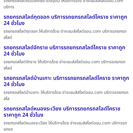
รถยกรถสไลด์ถนนโชคชัย-เดชอุดม ให้บริการโดย ช่างเจมส์สไลด์ออน.com
บริการ
รถยกรถสไลด์กุดจอก บริการรถยกรถสไลด์โคราช ราคาถูก
24 ชั่วโมง
รถยกรถสไลด์กุดจอก ให้บริการโดย ช่างเจมส์สไลด์ออน.com บริการรถยกรถ
สไลด์
รถยกรถสไลด์จักราช บริการรถยกรถสไลด์โคราช ราคาถูก
24 ชั่วโมง
รถยกรถสไลด์จักราช ให้บริการโดย ช่างเจมส์สไลด์ออน.com บริการรถยกรถ
สไลด์
รถยกรถสไลด์บ้านเกาะ บริการรถยกรถสไลด์โคราช ราคาถูก
24 ชั่วโมง
รถยกรถสไลด์บ้านเกาะ ให้บริการโดย ช่างเจมส์สไลด์ออน.com บริการรถยกรถ
สไล
รถยกรถสไลด์หนองระเวียง บริการรถยกรถสไลด์โคราช
ราคาถูก 24 ชั่วโมง
รถยกรถสไลด์หนองระเวียง ให้บริการโดย ช่างเจมส์สไลด์ออน.com บริการรถ
ยกรถ