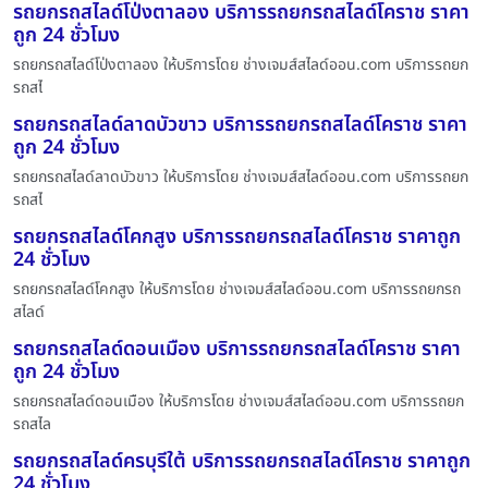
รถยกรถสไลด์โป่งตาลอง บริการรถยกรถสไลด์โคราช ราคา
ถูก 24 ชั่วโมง
รถยกรถสไลด์โป่งตาลอง ให้บริการโดย ช่างเจมส์สไลด์ออน.com บริการรถยก
รถสไ
รถยกรถสไลด์ลาดบัวขาว บริการรถยกรถสไลด์โคราช ราคา
ถูก 24 ชั่วโมง
รถยกรถสไลด์ลาดบัวขาว ให้บริการโดย ช่างเจมส์สไลด์ออน.com บริการรถยก
รถสไ
รถยกรถสไลด์โคกสูง บริการรถยกรถสไลด์โคราช ราคาถูก
24 ชั่วโมง
รถยกรถสไลด์โคกสูง ให้บริการโดย ช่างเจมส์สไลด์ออน.com บริการรถยกรถ
สไลด์
รถยกรถสไลด์ดอนเมือง บริการรถยกรถสไลด์โคราช ราคา
ถูก 24 ชั่วโมง
รถยกรถสไลด์ดอนเมือง ให้บริการโดย ช่างเจมส์สไลด์ออน.com บริการรถยก
รถสไล
รถยกรถสไลด์ครบุรีใต้ บริการรถยกรถสไลด์โคราช ราคาถูก
24 ชั่วโมง