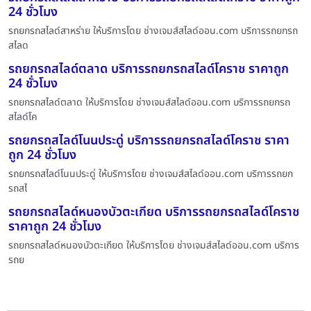
24 ชั่วโมง
รถยกรถสไลด์สาหร่าย ให้บริการโดย ช่างเจมส์สไลด์ออน.com บริการรถยกรถ
สไลด
รถยกรถสไลด์ตลาด บริการรถยกรถสไลด์โคราช ราคาถูก
24 ชั่วโมง
รถยกรถสไลด์ตลาด ให้บริการโดย ช่างเจมส์สไลด์ออน.com บริการรถยกรถ
สไลด์โค
รถยกรถสไลด์โนนประดู่ บริการรถยกรถสไลด์โคราช ราคา
ถูก 24 ชั่วโมง
รถยกรถสไลด์โนนประดู่ ให้บริการโดย ช่างเจมส์สไลด์ออน.com บริการรถยก
รถสไ
รถยกรถสไลด์หนองบัวตะเกียด บริการรถยกรถสไลด์โคราช
ราคาถูก 24 ชั่วโมง
รถยกรถสไลด์หนองบัวตะเกียด ให้บริการโดย ช่างเจมส์สไลด์ออน.com บริการ
รถย