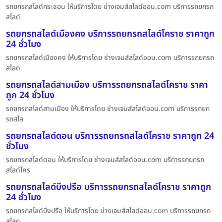
รถยกรถสไลด์กระชอน ให้บริการโดย ช่างเจมส์สไลด์ออน.com บริการรถยกรถ
สไลด์
รถยกรถสไลด์เมืองคง บริการรถยกรถสไลด์โคราช ราคาถูก
24 ชั่วโมง
รถยกรถสไลด์เมืองคง ให้บริการโดย ช่างเจมส์สไลด์ออน.com บริการรถยกรถ
สไลด
รถยกรถสไลด์สามเมือง บริการรถยกรถสไลด์โคราช ราคา
ถูก 24 ชั่วโมง
รถยกรถสไลด์สามเมือง ให้บริการโดย ช่างเจมส์สไลด์ออน.com บริการรถยก
รถสไล
รถยกรถสไลด์ดอน บริการรถยกรถสไลด์โคราช ราคาถูก 24
ชั่วโมง
รถยกรถสไลด์ดอน ให้บริการโดย ช่างเจมส์สไลด์ออน.com บริการรถยกรถ
สไลด์โคร
รถยกรถสไลด์บึงปรือ บริการรถยกรถสไลด์โคราช ราคาถูก
24 ชั่วโมง
รถยกรถสไลด์บึงปรือ ให้บริการโดย ช่างเจมส์สไลด์ออน.com บริการรถยกรถ
สไลด