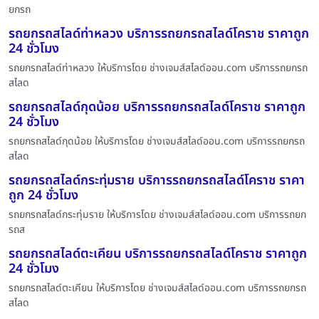
ยกรถ
รถยกรถสไลด์ท่าหลวง บริการรถยกรถสไลด์โคราช ราคาถูก
24 ชั่วโมง
รถยกรถสไลด์ท่าหลวง ให้บริการโดย ช่างเจมส์สไลด์ออน.com บริการรถยกรถ
สไลด
รถยกรถสไลด์กุดน้อย บริการรถยกรถสไลด์โคราช ราคาถูก
24 ชั่วโมง
รถยกรถสไลด์กุดน้อย ให้บริการโดย ช่างเจมส์สไลด์ออน.com บริการรถยกรถ
สไลด
รถยกรถสไลด์กระทุ่มราย บริการรถยกรถสไลด์โคราช ราคา
ถูก 24 ชั่วโมง
รถยกรถสไลด์กระทุ่มราย ให้บริการโดย ช่างเจมส์สไลด์ออน.com บริการรถยก
รถส
รถยกรถสไลด์ตะเคียน บริการรถยกรถสไลด์โคราช ราคาถูก
24 ชั่วโมง
รถยกรถสไลด์ตะเคียน ให้บริการโดย ช่างเจมส์สไลด์ออน.com บริการรถยกรถ
สไลด