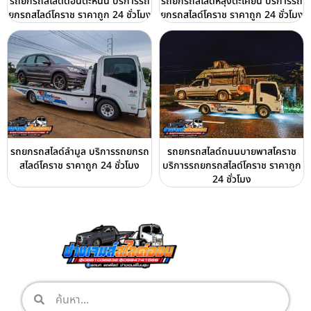
รถยกรถสไลด์ดอนตะหนิน บริการรถ
รถยกรถสไลด์หลุ่งตะเคียน บริการรถ
ยกรถสไลด์โคราช ราคาถูก 24 ชั่วโมง
ยกรถสไลด์โคราช ราคาถูก 24 ชั่วโมง
รถยกรถสไลด์ลำมูล บริการรถยกรถ
รถยกรถสไลด์ถนนบายพาสโคราช
สไลด์โคราช ราคาถูก 24 ชั่วโมง
บริการรถยกรถสไลด์โคราช ราคาถูก
24 ชั่วโมง