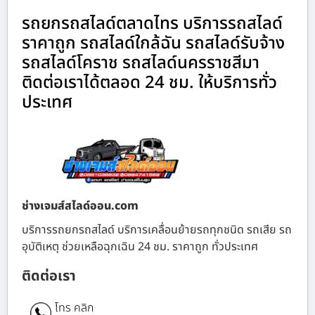
รถยกรถสไลด์ตลาดไทร บริการรถสไลด์
ราคาถูก รถสไลด์ใกล้ฉัน รถสไลด์รับจ้าง
รถสไลด์โคราช รถสไลด์นครราชสีมา
ติดต่อเราได้ตลอด 24 ชม. ให้บริการทั่ว
ประเทศ
ช่างเจมส์สไลด์ออน.com
บริการรถยกรถสไลด์ บริการ​เคลื่อนย้ายรถทุกชนิด​ รถเสีย รถ
อุบัติเหตุ ช่วยเหลือฉุกเฉิน 24 ชม. ราคาถูก ทั่วประเทศ
ติดต่อเรา
โทร คลิก