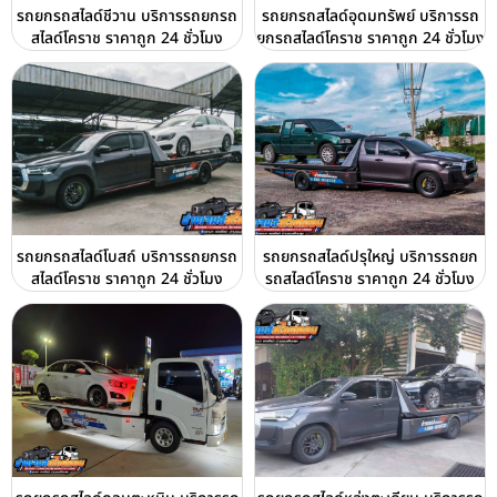
รถยกรถสไลด์ชีวาน บริการรถยกรถ
รถยกรถสไลด์อุดมทรัพย์ บริการรถ
สไลด์โคราช ราคาถูก 24 ชั่วโมง
ยกรถสไลด์โคราช ราคาถูก 24 ชั่วโมง
รถยกรถสไลด์โบสถ์ บริการรถยกรถ
รถยกรถสไลด์ปรุใหญ่ บริการรถยก
สไลด์โคราช ราคาถูก 24 ชั่วโมง
รถสไลด์โคราช ราคาถูก 24 ชั่วโมง