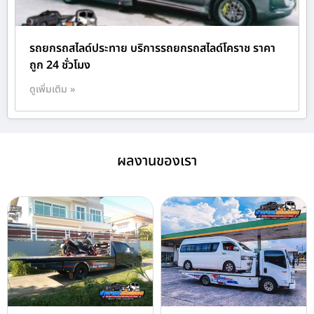
รถยกรถสไลด์ประทาย บริการรถยกรถสไลด์โคราช ราคา
ถูก 24 ชั่วโมง
ดูเพิ่มเติม »
ผลงานของเรา