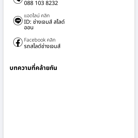
088 103 8232
แอดไลน์ คลิก
ID: ช่างเจมส์ สไลด์
ออน
Facebook คลิก
รถสไลด์ช่างเจมส์
บทความที่คล้ายกัน