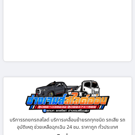
บริการรถยกรถสไลด์ บริการ​เคลื่อนย้ายรถทุกชนิด​ รถเสีย รถ
อุบัติเหตุ ช่วยเหลือฉุกเฉิน 24 ชม. ราคาถูก ทั่วประเทศ