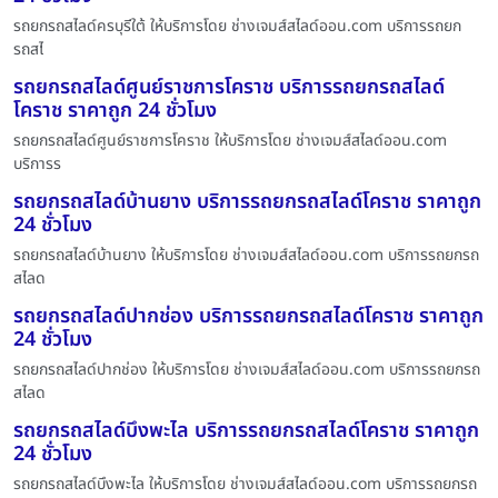
รถยกรถสไลด์ครบุรีใต้ ให้บริการโดย ช่างเจมส์สไลด์ออน.com บริการรถยก
รถสไ
รถยกรถสไลด์ศูนย์ราชการโคราช บริการรถยกรถสไลด์
โคราช ราคาถูก 24 ชั่วโมง
รถยกรถสไลด์ศูนย์ราชการโคราช ให้บริการโดย ช่างเจมส์สไลด์ออน.com
บริการร
รถยกรถสไลด์บ้านยาง บริการรถยกรถสไลด์โคราช ราคาถูก
24 ชั่วโมง
รถยกรถสไลด์บ้านยาง ให้บริการโดย ช่างเจมส์สไลด์ออน.com บริการรถยกรถ
สไลด
รถยกรถสไลด์ปากช่อง บริการรถยกรถสไลด์โคราช ราคาถูก
24 ชั่วโมง
รถยกรถสไลด์ปากช่อง ให้บริการโดย ช่างเจมส์สไลด์ออน.com บริการรถยกรถ
สไลด
รถยกรถสไลด์บึงพะไล บริการรถยกรถสไลด์โคราช ราคาถูก
24 ชั่วโมง
รถยกรถสไลด์บึงพะไล ให้บริการโดย ช่างเจมส์สไลด์ออน.com บริการรถยกรถ