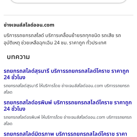
ช่างเจมส์สไลด์ออน.com
บริการรถยกรถสไลด์ บริการ​เคลื่อนย้ายรถทุกชนิด​ รถเสีย รถ
อุบัติเหตุ ช่วยเหลือฉุกเฉิน 24 ชม. ราคาถูก ทั่วประเทศ
บทความ
รถยกรถสไลด์สุรนารี บริการรถยกรถสไลด์โคราช ราคาถูก
24 ชั่วโมง
รถยกรถสไลด์สุรนารี ให้บริการโดย ช่างเจมส์สไลด์ออน.com บริการรถยกรถ
สไลด
รถยกรถสไลด์อรพิมพ์ บริการรถยกรถสไลด์โคราช ราคาถูก
24 ชั่วโมง
รถยกรถสไลด์อรพิมพ์ ให้บริการโดย ช่างเจมส์สไลด์ออน.com บริการรถยกรถ
สไลด
รถยกรถสไลด์มิตรภาพ บริการรถยกรถสไลด์โคราช ราคา