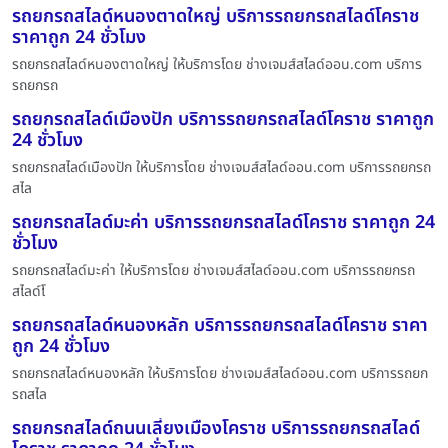
รถยกรถสไลด์หนองตาดใหญ่ บริการรถยกรถสไลด์โคราช
ราคาถูก 24 ชั่วโมง
รถยกรถสไลด์หนองตาดใหญ่ ให้บริการโดย ช่างเจมส์สไลด์ออน.com บริการ
รถยกรถ
รถยกรถสไลด์เมืองปัก บริการรถยกรถสไลด์โคราช ราคาถูก
24 ชั่วโมง
รถยกรถสไลด์เมืองปัก ให้บริการโดย ช่างเจมส์สไลด์ออน.com บริการรถยกรถ
สไล
รถยกรถสไลด์มะค่า บริการรถยกรถสไลด์โคราช ราคาถูก 24
ชั่วโมง
รถยกรถสไลด์มะค่า ให้บริการโดย ช่างเจมส์สไลด์ออน.com บริการรถยกรถ
สไลด์โ
รถยกรถสไลด์หนองหลัก บริการรถยกรถสไลด์โคราช ราคา
ถูก 24 ชั่วโมง
รถยกรถสไลด์หนองหลัก ให้บริการโดย ช่างเจมส์สไลด์ออน.com บริการรถยก
รถสไล
รถยกรถสไลด์ถนนเลี่ยงเมืองโคราช บริการรถยกรถสไลด์