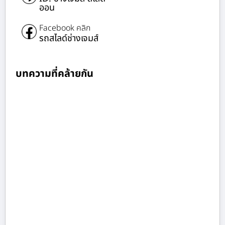
ออน
Facebook คลิก
รถสไลด์ช่างเจมส์
บทความที่คล้ายกัน