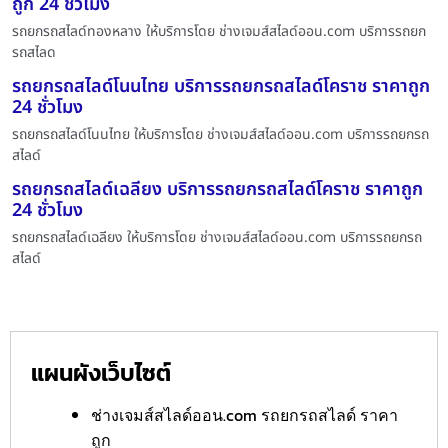
ถูก 24 ชั่วโมง
รถยกรถสไลด์ทองหลาง ให้บริการโดย ช่างเจมส์สไลด์ออน.com บริการรถยก
รถสไลด
รถยกรถสไลด์โนนไทย บริการรถยกรถสไลด์โคราช ราคาถูก
24 ชั่วโมง
รถยกรถสไลด์โนนไทย ให้บริการโดย ช่างเจมส์สไลด์ออน.com บริการรถยกรถ
สไลด์
รถยกรถสไลด์เฉลียง บริการรถยกรถสไลด์โคราช ราคาถูก
24 ชั่วโมง
รถยกรถสไลด์เฉลียง ให้บริการโดย ช่างเจมส์สไลด์ออน.com บริการรถยกรถ
สไลด์
แผนผังเว็บไซต์
ช่างเจมส์สไลด์ออน.com รถยกรถสไลด์ ราคา
ถูก