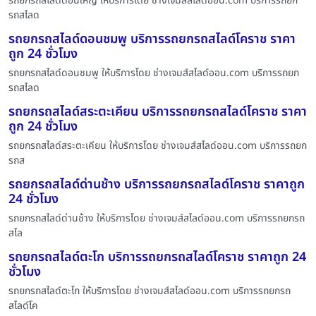
รถยกรถสไลด์ดอนใหญ่ ให้บริการโดย ช่างเจมส์สไลด์ออน.com บริการรถยก
รถสไลด
รถยกรถสไลด์ดอนชมพู บริการรถยกรถสไลด์โคราช ราคา
ถูก 24 ชั่วโมง
รถยกรถสไลด์ดอนชมพู ให้บริการโดย ช่างเจมส์สไลด์ออน.com บริการรถยก
รถสไลด
รถยกรถสไลด์สระตะเคียน บริการรถยกรถสไลด์โคราช ราคา
ถูก 24 ชั่วโมง
รถยกรถสไลด์สระตะเคียน ให้บริการโดย ช่างเจมส์สไลด์ออน.com บริการรถยก
รถส
รถยกรถสไลด์ด่านช้าง บริการรถยกรถสไลด์โคราช ราคาถูก
24 ชั่วโมง
รถยกรถสไลด์ด่านช้าง ให้บริการโดย ช่างเจมส์สไลด์ออน.com บริการรถยกรถ
สไล
รถยกรถสไลด์ตะโก บริการรถยกรถสไลด์โคราช ราคาถูก 24
ชั่วโมง
รถยกรถสไลด์ตะโก ให้บริการโดย ช่างเจมส์สไลด์ออน.com บริการรถยกรถ
สไลด์โค