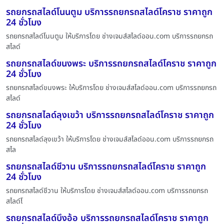
รถยกรถสไลด์โนนตูม บริการรถยกรถสไลด์โคราช ราคาถูก
24 ชั่วโมง
รถยกรถสไลด์โนนตูม ให้บริการโดย ช่างเจมส์สไลด์ออน.com บริการรถยกรถ
สไลด์
รถยกรถสไลด์ขนงพระ บริการรถยกรถสไลด์โคราช ราคาถูก
24 ชั่วโมง
รถยกรถสไลด์ขนงพระ ให้บริการโดย ช่างเจมส์สไลด์ออน.com บริการรถยกรถ
สไลด์
รถยกรถสไลด์ลุงเขว้า บริการรถยกรถสไลด์โคราช ราคาถูก
24 ชั่วโมง
รถยกรถสไลด์ลุงเขว้า ให้บริการโดย ช่างเจมส์สไลด์ออน.com บริการรถยกรถ
สไล
รถยกรถสไลด์ชีวาน บริการรถยกรถสไลด์โคราช ราคาถูก
24 ชั่วโมง
รถยกรถสไลด์ชีวาน ให้บริการโดย ช่างเจมส์สไลด์ออน.com บริการรถยกรถ
สไลด์โ
รถยกรถสไลด์บึงอ้อ บริการรถยกรถสไลด์โคราช ราคาถูก