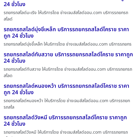
24 ชั่วโมง
รถยกรถสไลด์มะเริง ให้บริการโดย ช่างเจมส์สไลด์ออน.com บริการรถยกรถ
สไลด์
รถยกรถสไลด์บุ่งขี้เหล็ก บริการรถยกรถสไลด์โคราช ราคา
ถูก 24 ชั่วโมง
รถยกรถสไลด์บุ่งขี้เหล็ก ให้บริการโดย ช่างเจมส์สไลด์ออน.com บริการรถยกร
รถยกรถสไลด์ทับสวาย บริการรถยกรถสไลด์โคราช ราคาถูก
24 ชั่วโมง
รถยกรถสไลด์ทับสวาย ให้บริการโดย ช่างเจมส์สไลด์ออน.com บริการรถยกรถ
สไลด
รถยกรถสไลด์หนองหว้า บริการรถยกรถสไลด์โคราช ราคา
ถูก 24 ชั่วโมง
รถยกรถสไลด์หนองหว้า ให้บริการโดย ช่างเจมส์สไลด์ออน.com บริการรถยก
รถสไล
รถยกรถสไลด์วังหมี บริการรถยกรถสไลด์โคราช ราคาถูก
24 ชั่วโมง
รถยกรถสไลด์วังหมี ให้บริการโดย ช่างเจมส์สไลด์ออน.com บริการรถยกรถ