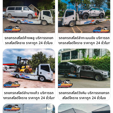
รถยกรถสไลด์ค้างพลู บริการรถยก
รถยกรถสไลด์ลำทะเมนชัย บริการรถ
รถสไลด์โคราช ราคาถูก 24 ชั่วโมง
ยกรถสไลด์โคราช ราคาถูก 24 ชั่วโมง
รถยกรถสไลด์ลำนางแก้ว บริการรถ
รถยกรถสไลด์วังหิน บริการรถยกรถ
ยกรถสไลด์โคราช ราคาถูก 24 ชั่วโมง
สไลด์โคราช ราคาถูก 24 ชั่วโมง