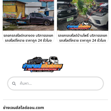
รถยกรถสไลด์กลางดง บริการรถยก
รถยกรถสไลด์บ้านโพธิ์ บริการรถยก
รถสไลด์โคราช ราคาถูก 24 ชั่วโมง
รถสไลด์โคราช ราคาถูก 24 ชั่วโมง
ช่างเจมส์สไลด์ออน.com