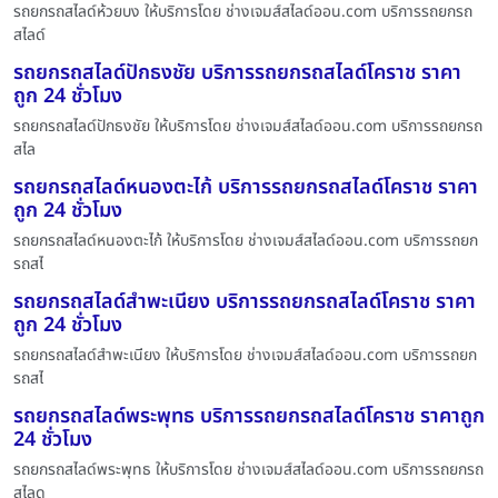
รถยกรถสไลด์ห้วยบง ให้บริการโดย ช่างเจมส์สไลด์ออน.com บริการรถยกรถ
สไลด์
รถยกรถสไลด์ปักธงชัย บริการรถยกรถสไลด์โคราช ราคา
ถูก 24 ชั่วโมง
รถยกรถสไลด์ปักธงชัย ให้บริการโดย ช่างเจมส์สไลด์ออน.com บริการรถยกรถ
สไล
รถยกรถสไลด์หนองตะไก้ บริการรถยกรถสไลด์โคราช ราคา
ถูก 24 ชั่วโมง
รถยกรถสไลด์หนองตะไก้ ให้บริการโดย ช่างเจมส์สไลด์ออน.com บริการรถยก
รถสไ
รถยกรถสไลด์สำพะเนียง บริการรถยกรถสไลด์โคราช ราคา
ถูก 24 ชั่วโมง
รถยกรถสไลด์สำพะเนียง ให้บริการโดย ช่างเจมส์สไลด์ออน.com บริการรถยก
รถสไ
รถยกรถสไลด์พระพุทธ บริการรถยกรถสไลด์โคราช ราคาถูก
24 ชั่วโมง
รถยกรถสไลด์พระพุทธ ให้บริการโดย ช่างเจมส์สไลด์ออน.com บริการรถยกรถ
สไลด