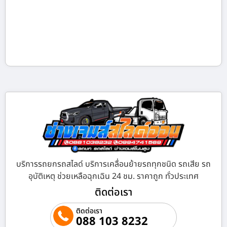
บริการรถยกรถสไลด์ บริการ​เคลื่อนย้ายรถทุกชนิด​ รถเสีย รถ
อุบัติเหตุ ช่วยเหลือฉุกเฉิน 24 ชม. ราคาถูก ทั่วประเทศ
ติดต่อเรา
ติดต่อเรา
088 103 8232