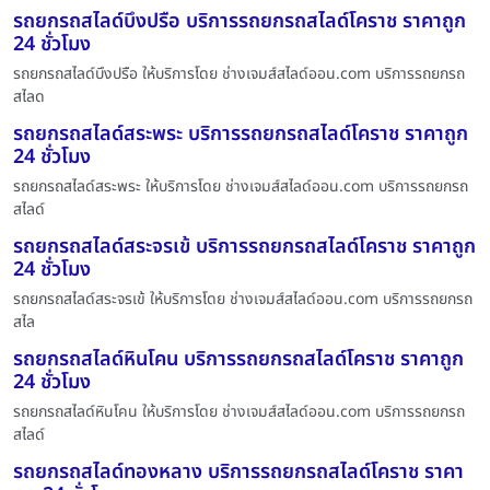
รถยกรถสไลด์บึงปรือ บริการรถยกรถสไลด์โคราช ราคาถูก
24 ชั่วโมง
รถยกรถสไลด์บึงปรือ ให้บริการโดย ช่างเจมส์สไลด์ออน.com บริการรถยกรถ
สไลด
รถยกรถสไลด์สระพระ บริการรถยกรถสไลด์โคราช ราคาถูก
24 ชั่วโมง
รถยกรถสไลด์สระพระ ให้บริการโดย ช่างเจมส์สไลด์ออน.com บริการรถยกรถ
สไลด์
รถยกรถสไลด์สระจรเข้ บริการรถยกรถสไลด์โคราช ราคาถูก
24 ชั่วโมง
รถยกรถสไลด์สระจรเข้ ให้บริการโดย ช่างเจมส์สไลด์ออน.com บริการรถยกรถ
สไล
รถยกรถสไลด์หินโคน บริการรถยกรถสไลด์โคราช ราคาถูก
24 ชั่วโมง
รถยกรถสไลด์หินโคน ให้บริการโดย ช่างเจมส์สไลด์ออน.com บริการรถยกรถ
สไลด์
รถยกรถสไลด์ทองหลาง บริการรถยกรถสไลด์โคราช ราคา