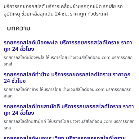
บริการรถยกรถสไลด์ บริการ​เคลื่อนย้ายรถทุกชนิด​ รถเสีย รถ
อุบัติเหตุ ช่วยเหลือฉุกเฉิน 24 ชม. ราคาถูก ทั่วประเทศ
บทความ
รถยกรถสไลด์เมืองพะไล บริการรถยกรถสไลด์โคราช ราคา
ถูก 24 ชั่วโมง
รถยกรถสไลด์เมืองพะไล ให้บริการโดย ช่างเจมส์สไลด์ออน.com บริการรถยก
รถสไ
รถยกรถสไลด์ท่าช้าง บริการรถยกรถสไลด์โคราช ราคาถูก
24 ชั่วโมง
รถยกรถสไลด์ท่าช้าง ให้บริการโดย ช่างเจมส์สไลด์ออน.com บริการรถยกรถ
สไลด
รถยกรถสไลด์ไทยสามัคคี บริการรถยกรถสไลด์โคราช ราคา
ถูก 24 ชั่วโมง
รถยกรถสไลด์ไทยสามัคคี ให้บริการโดย ช่างเจมส์สไลด์ออน.com บริการรถยก
รถส
รถยกรถสไลด์หนองระเวียง บริการรถยกรถสไลด์โคราช