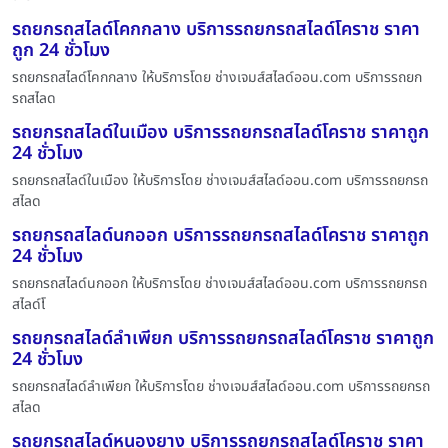
รถยกรถสไลด์โคกกลาง บริการรถยกรถสไลด์โคราช ราคา
ถูก 24 ชั่วโมง
รถยกรถสไลด์โคกกลาง ให้บริการโดย ช่างเจมส์สไลด์ออน.com บริการรถยก
รถสไลด
รถยกรถสไลด์ในเมือง บริการรถยกรถสไลด์โคราช ราคาถูก
24 ชั่วโมง
รถยกรถสไลด์ในเมือง ให้บริการโดย ช่างเจมส์สไลด์ออน.com บริการรถยกรถ
สไลด
รถยกรถสไลด์นกออก บริการรถยกรถสไลด์โคราช ราคาถูก
24 ชั่วโมง
รถยกรถสไลด์นกออก ให้บริการโดย ช่างเจมส์สไลด์ออน.com บริการรถยกรถ
สไลด์โ
รถยกรถสไลด์ลำเพียก บริการรถยกรถสไลด์โคราช ราคาถูก
24 ชั่วโมง
รถยกรถสไลด์ลำเพียก ให้บริการโดย ช่างเจมส์สไลด์ออน.com บริการรถยกรถ
สไลด
รถยกรถสไลด์หนองยาง บริการรถยกรถสไลด์โคราช ราคา