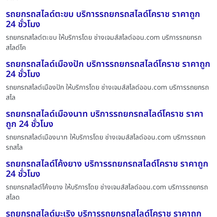
รถยกรถสไลด์ตะขบ บริการรถยกรถสไลด์โคราช ราคาถูก
24 ชั่วโมง
รถยกรถสไลด์ตะขบ ให้บริการโดย ช่างเจมส์สไลด์ออน.com บริการรถยกรถ
สไลด์โค
รถยกรถสไลด์เมืองปัก บริการรถยกรถสไลด์โคราช ราคาถูก
24 ชั่วโมง
รถยกรถสไลด์เมืองปัก ให้บริการโดย ช่างเจมส์สไลด์ออน.com บริการรถยกรถ
สไล
รถยกรถสไลด์เมืองนาท บริการรถยกรถสไลด์โคราช ราคา
ถูก 24 ชั่วโมง
รถยกรถสไลด์เมืองนาท ให้บริการโดย ช่างเจมส์สไลด์ออน.com บริการรถยก
รถสไล
รถยกรถสไลด์โค้งยาง บริการรถยกรถสไลด์โคราช ราคาถูก
24 ชั่วโมง
รถยกรถสไลด์โค้งยาง ให้บริการโดย ช่างเจมส์สไลด์ออน.com บริการรถยกรถ
สไลด
รถยกรถสไลด์มะเริง บริการรถยกรถสไลด์โคราช ราคาถูก