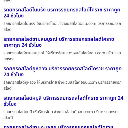
สไลด
รถยกรถสไลด์โนนรัง บริการรถยกรถสไลด์โคราช ราคาถูก
24 ชั่วโมง
รถยกรถสไลด์โนนรัง ให้บริการโดย ช่างเจมส์สไลด์ออน.com บริการรถยกรถ
สไลด์
รถยกรถสไลด์ขามสมบูรณ์ บริการรถยกรถสไลด์โคราช
ราคาถูก 24 ชั่วโมง
รถยกรถสไลด์ขามสมบูรณ์ ให้บริการโดย ช่างเจมส์สไลด์ออน.com บริการรถ
ยกรถส
รถยกรถสไลด์ภูหลวง บริการรถยกรถสไลด์โคราช ราคาถูก
24 ชั่วโมง
รถยกรถสไลด์ภูหลวง ให้บริการโดย ช่างเจมส์สไลด์ออน.com บริการรถยกรถ
สไลด์
รถยกรถสไลด์หมูสี บริการรถยกรถสไลด์โคราช ราคาถูก 24
ชั่วโมง
รถยกรถสไลด์หมูสี ให้บริการโดย ช่างเจมส์สไลด์ออน.com บริการรถยกรถ
สไลด์โ
รถยกรถสไลด์ขามทะเลสอ บริการรถยกรถสไลด์โคราช