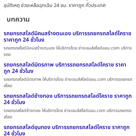
อุบัติเหตุ ช่วยเหลือฉุกเฉิน 24 ชม. ราคาถูก ทั่วประเทศ
บทความ
รถยกรถสไลด์นิคมสร้างตนเอง บริการรถยกรถสไลด์โคราช
ราคาถูก 24 ชั่วโมง
รถยกรถสไลด์นิคมสร้างตนเอง ให้บริการโดย ช่างเจมส์สไลด์ออน.com บริการ
รถย
รถยกรถสไลด์มิตรภาพ บริการรถยกรถสไลด์โคราช ราคา
ถูก 24 ชั่วโมง
รถยกรถสไลด์มิตรภาพ ให้บริการโดย ช่างเจมส์สไลด์ออน.com บริการรถยกรถ
สไลด
รถยกรถสไลด์ช้างทอง บริการรถยกรถสไลด์โคราช ราคาถูก
24 ชั่วโมง
รถยกรถสไลด์ช้างทอง ให้บริการโดย ช่างเจมส์สไลด์ออน.com บริการรถยกรถ
สไลด
รถยกรถสไลด์ขุนทอง บริการรถยกรถสไลด์โคราช ราคาถูก
24 ชั่วโมง