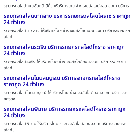
รถยกรถสไลด์ถนนชัยภูมิ-สีคิ้ว ให้บริการโดย ช่างเจมส์สไลด์ออน.com บริการ
รถยกรถสไลด์นากลาง บริการรถยกรถสไลด์โคราช ราคาถูก
24 ชั่วโมง
รถยกรถสไลด์นากลาง ให้บริการโดย ช่างเจมส์สไลด์ออน.com บริการรถยกรถ
สไลด์
รถยกรถสไลด์ระเริง บริการรถยกรถสไลด์โคราช ราคาถูก
24 ชั่วโมง
รถยกรถสไลด์ระเริง ให้บริการโดย ช่างเจมส์สไลด์ออน.com บริการรถยกรถ
สไลด์
รถยกรถสไลด์โนนสมบูรณ์ บริการรถยกรถสไลด์โคราช
ราคาถูก 24 ชั่วโมง
รถยกรถสไลด์โนนสมบูรณ์ ให้บริการโดย ช่างเจมส์สไลด์ออน.com บริการรถ
ยกรถส
รถยกรถสไลด์พิมาย บริการรถยกรถสไลด์โคราช ราคาถูก
24 ชั่วโมง
รถยกรถสไลด์พิมาย ให้บริการโดย ช่างเจมส์สไลด์ออน.com บริการรถยกรถ
สไลด์โ