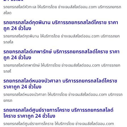
รถยกรถสไลด์หัวทะเล ให้บริการโดย ช่างเจมส์สไลด์ออน.com บริการรถยกรถ
สไลด
รถยกรถสไลด์กุดพิมาน บริการรถยกรถสไลด์โคราช ราคา
ถูก 24 ชั่วโมง
รถยกรถสไลด์กุดพิมาน ให้บริการโดย ช่างเจมส์สไลด์ออน.com บริการรถยก
รถสไล
รถยกรถสไลด์เทพารักษ์ บริการรถยกรถสไลด์โคราช ราคา
ถูก 24 ชั่วโมง
รถยกรถสไลด์เทพารักษ์ ให้บริการโดย ช่างเจมส์สไลด์ออน.com บริการรถยก
รถสไ
รถยกรถสไลด์หนองบัวศาลา บริการรถยกรถสไลด์โคราช
ราคาถูก 24 ชั่วโมง
รถยกรถสไลด์หนองบัวศาลา ให้บริการโดย ช่างเจมส์สไลด์ออน.com บริการรถ
ยกรถ
รถยกรถสไลด์ศูนย์ราชการโคราช บริการรถยกรถสไลด์
โคราช ราคาถูก 24 ชั่วโมง
รถยกรถสไลด์ศูนย์ราชการโคราช ให้บริการโดย ช่างเจมส์สไลด์ออน.com