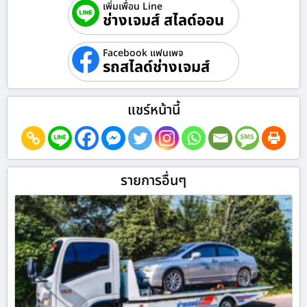
เพิ่มเพื่อน Line
ช่างเจมส์ สไลด์ออน
Facebook แฟนเพจ
รถสไลด์ช่างเจมส์
แชร์หน้านี้
รายการอื่นๆ