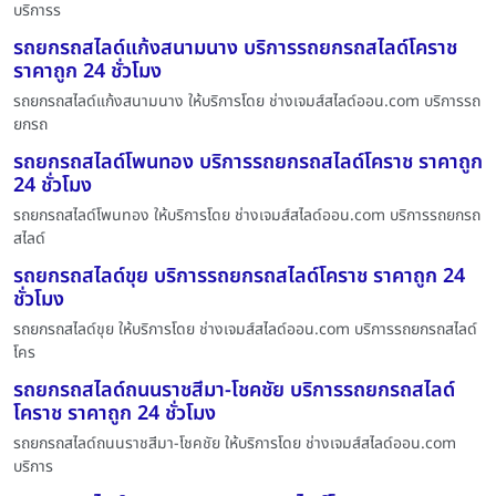
บริการร
รถยกรถสไลด์แก้งสนามนาง บริการรถยกรถสไลด์โคราช
ราคาถูก 24 ชั่วโมง
รถยกรถสไลด์แก้งสนามนาง ให้บริการโดย ช่างเจมส์สไลด์ออน.com บริการรถ
ยกรถ
รถยกรถสไลด์โพนทอง บริการรถยกรถสไลด์โคราช ราคาถูก
24 ชั่วโมง
รถยกรถสไลด์โพนทอง ให้บริการโดย ช่างเจมส์สไลด์ออน.com บริการรถยกรถ
สไลด์
รถยกรถสไลด์ขุย บริการรถยกรถสไลด์โคราช ราคาถูก 24
ชั่วโมง
รถยกรถสไลด์ขุย ให้บริการโดย ช่างเจมส์สไลด์ออน.com บริการรถยกรถสไลด์
โคร
รถยกรถสไลด์ถนนราชสีมา-โชคชัย บริการรถยกรถสไลด์
โคราช ราคาถูก 24 ชั่วโมง
รถยกรถสไลด์ถนนราชสีมา-โชคชัย ให้บริการโดย ช่างเจมส์สไลด์ออน.com
บริการ