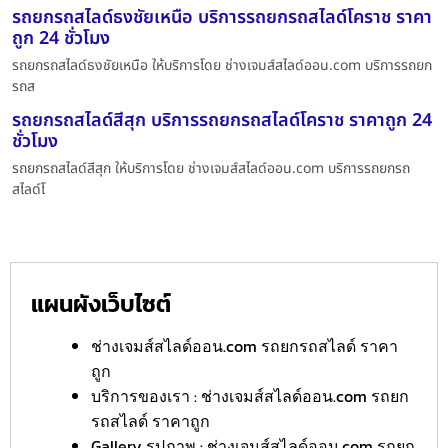
รถยกรถสไลด์ธงชัยเหนือ บริการรถยกรถสไลด์โคราช ราคา
ถูก 24 ชั่วโมง
รถยกรถสไลด์ธงชัยเหนือ ให้บริการโดย ช่างเจมส์สไลด์ออน.com บริการรถยก
รถส
รถยกรถสไลด์สีสุก บริการรถยกรถสไลด์โคราช ราคาถูก 24
ชั่วโมง
รถยกรถสไลด์สีสุก ให้บริการโดย ช่างเจมส์สไลด์ออน.com บริการรถยกรถ
สไลด์โ
แผนผังเว็บไซต์
ช่างเจมส์สไลด์ออน.com รถยกรถสไลด์ ราคา
ถูก
บริการของเรา : ช่างเจมส์สไลด์ออน.com รถยก
รถสไลด์ ราคาถูก
Gallery รูปภาพ : ช่างเจมส์สไลด์ออน.com รถยก