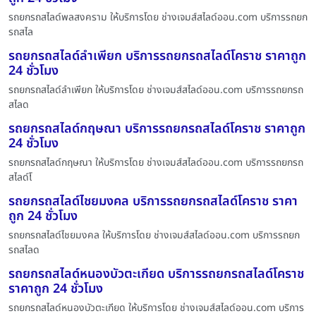
รถยกรถสไลด์พลสงคราม ให้บริการโดย ช่างเจมส์สไลด์ออน.com บริการรถยก
รถสไล
รถยกรถสไลด์ลำเพียก บริการรถยกรถสไลด์โคราช ราคาถูก
24 ชั่วโมง
รถยกรถสไลด์ลำเพียก ให้บริการโดย ช่างเจมส์สไลด์ออน.com บริการรถยกรถ
สไลด
รถยกรถสไลด์กฤษณา บริการรถยกรถสไลด์โคราช ราคาถูก
24 ชั่วโมง
รถยกรถสไลด์กฤษณา ให้บริการโดย ช่างเจมส์สไลด์ออน.com บริการรถยกรถ
สไลด์โ
รถยกรถสไลด์ไชยมงคล บริการรถยกรถสไลด์โคราช ราคา
ถูก 24 ชั่วโมง
รถยกรถสไลด์ไชยมงคล ให้บริการโดย ช่างเจมส์สไลด์ออน.com บริการรถยก
รถสไลด
รถยกรถสไลด์หนองบัวตะเกียด บริการรถยกรถสไลด์โคราช
ราคาถูก 24 ชั่วโมง
รถยกรถสไลด์หนองบัวตะเกียด ให้บริการโดย ช่างเจมส์สไลด์ออน.com บริการ