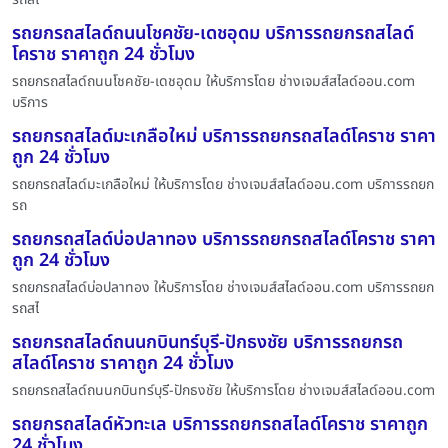
รถยกรถสไลด์ถนนโชคชัย-เดชอุดม บริการรถยกรถสไลด์
โคราช ราคาถูก 24 ชั่วโมง
รถยกรถสไลด์ถนนโชคชัย-เดชอุดม ให้บริการโดย ช่างเจมส์สไลด์ออน.com
บริการ
รถยกรถสไลด์มะเกลือใหม่ บริการรถยกรถสไลด์โคราช ราคา
ถูก 24 ชั่วโมง
รถยกรถสไลด์มะเกลือใหม่ ให้บริการโดย ช่างเจมส์สไลด์ออน.com บริการรถยก
รถ
รถยกรถสไลด์บ่อปลาทอง บริการรถยกรถสไลด์โคราช ราคา
ถูก 24 ชั่วโมง
รถยกรถสไลด์บ่อปลาทอง ให้บริการโดย ช่างเจมส์สไลด์ออน.com บริการรถยก
รถสไ
รถยกรถสไลด์ถนนกบินทร์บุรี-ปักธงชัย บริการรถยกรถ
สไลด์โคราช ราคาถูก 24 ชั่วโมง
รถยกรถสไลด์ถนนกบินทร์บุรี-ปักธงชัย ให้บริการโดย ช่างเจมส์สไลด์ออน.com
รถยกรถสไลด์หัวทะเล บริการรถยกรถสไลด์โคราช ราคาถูก
24 ชั่วโมง