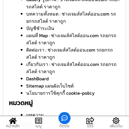
รถสไลด์ ราคาถูก
บทความทั้งหมด : ช่างเจมส์สไลด์ออน.com รถ
ยกรถสไลด์ ราคาถูก
บัญชีชำระเงิน
แผนที่ Map : ช่างเจมส์สไลด์ออน.com รถยกรถ
สไลด์ ราคาถูก
ติดต่อเรา : ช่างเจมส์สไลด์ออน.com รถยกรถ
สไลด์ ราคาถูก
เกี่ยวกับเรา : ช่างเจมส์สไลด์ออน.com รถยกรถ
สไลด์ ราคาถูก
DashBoard
Sitemap แผนผังเว็บไซต์
นโยบายการใช้คุกกี้ cookie-policy
หมวดหมู่
บทความ
แฮชแท็ก
หน้าหลัก
เมนู
ติดต่อ
แชร์
เพิ่มเติม