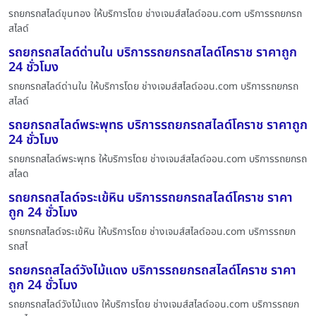
รถยกรถสไลด์ขุนทอง ให้บริการโดย ช่างเจมส์สไลด์ออน.com บริการรถยกรถ
สไลด์
รถยกรถสไลด์ด่านใน บริการรถยกรถสไลด์โคราช ราคาถูก
24 ชั่วโมง
รถยกรถสไลด์ด่านใน ให้บริการโดย ช่างเจมส์สไลด์ออน.com บริการรถยกรถ
สไลด์
รถยกรถสไลด์พระพุทธ บริการรถยกรถสไลด์โคราช ราคาถูก
24 ชั่วโมง
รถยกรถสไลด์พระพุทธ ให้บริการโดย ช่างเจมส์สไลด์ออน.com บริการรถยกรถ
สไลด
รถยกรถสไลด์จระเข้หิน บริการรถยกรถสไลด์โคราช ราคา
ถูก 24 ชั่วโมง
รถยกรถสไลด์จระเข้หิน ให้บริการโดย ช่างเจมส์สไลด์ออน.com บริการรถยก
รถสไ
รถยกรถสไลด์วังไม้แดง บริการรถยกรถสไลด์โคราช ราคา
ถูก 24 ชั่วโมง
รถยกรถสไลด์วังไม้แดง ให้บริการโดย ช่างเจมส์สไลด์ออน.com บริการรถยก