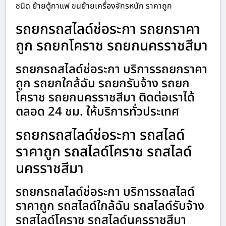
ชนิด ย้ายตู้กาแฟ ขนย้ายเครื่องจักรหนัก ราคาถูก
รถยกรถสไลด์ช่อระกา รถยกราคา
ถูก รถยกโคราช รถยกนครราชสีมา
รถยกรถสไลด์ช่อระกา บริการรถยกราคา
ถูก รถยกใกล้ฉัน รถยกรับจ้าง รถยก
โคราช รถยกนครราชสีมา ติดต่อเราได้
ตลอด 24 ชม. ให้บริการทั่วประเทศ
รถยกรถสไลด์ช่อระกา รถสไลด์
ราคาถูก รถสไลด์โคราช รถสไลด์
นครราชสีมา
รถยกรถสไลด์ช่อระกา บริการรถสไลด์
ราคาถูก รถสไลด์ใกล้ฉัน รถสไลด์รับจ้าง
รถสไลด์โคราช รถสไลด์นครราชสีมา