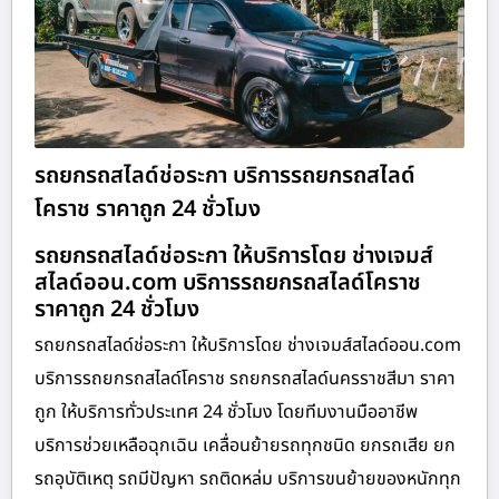
รถยกรถสไลด์ช่อระกา บริการรถยกรถสไลด์
โคราช ราคาถูก 24 ชั่วโมง
รถยกรถสไลด์ช่อระกา ให้บริการโดย ช่างเจมส์
สไลด์ออน.com บริการรถยกรถสไลด์โคราช
ราคาถูก 24 ชั่วโมง
รถยกรถสไลด์ช่อระกา ให้บริการโดย ช่างเจมส์สไลด์ออน.com
บริการรถยกรถสไลด์โคราช รถยกรถสไลด์นครราชสีมา ราคา
ถูก ให้บริการทั่วประเทศ 24 ชั่วโมง โดยทีมงาน​มืออาชีพ​
บริการช่วยเหลือฉุกเฉิน ​เคลื่อนย้ายรถทุกชนิด​ ยกรถเสีย ยก
รถอุบัติเหตุ​ รถมีปัญหา​ รถติดหล่ม บริการขนย้ายของหนักทุก