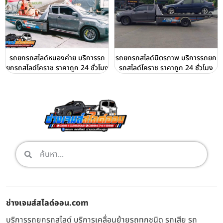
รถยกรถสไลด์หนองค่าย บริการรถ
รถยกรถสไลด์มิตรภาพ บริการรถยก
ยกรถสไลด์โคราช ราคาถูก 24 ชั่วโมง
รถสไลด์โคราช ราคาถูก 24 ชั่วโมง
ช่างเจมส์สไลด์ออน.com
บริการรถยกรถสไลด์ บริการ​เคลื่อนย้ายรถทุกชนิด​ รถเสีย รถ