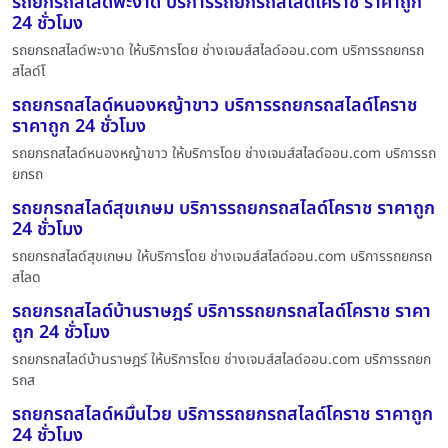
รถยกรถสไลด์พะงาด บริการรถยกรถสไลด์โคราช ราคาถูก
24 ชั่วโมง
รถยกรถสไลด์พะงาด ให้บริการโดย ช่างเจมส์สไลด์ออน.com บริการรถยกรถ
สไลด์โ
รถยกรถสไลด์หนองหญ้าขาว บริการรถยกรถสไลด์โคราช
ราคาถูก 24 ชั่วโมง
รถยกรถสไลด์หนองหญ้าขาว ให้บริการโดย ช่างเจมส์สไลด์ออน.com บริการรถ
ยกรถ
รถยกรถสไลด์สุขเกษม บริการรถยกรถสไลด์โคราช ราคาถูก
24 ชั่วโมง
รถยกรถสไลด์สุขเกษม ให้บริการโดย ช่างเจมส์สไลด์ออน.com บริการรถยกรถ
สไลด
รถยกรถสไลด์บ้านราษฎร์ บริการรถยกรถสไลด์โคราช ราคา
ถูก 24 ชั่วโมง
รถยกรถสไลด์บ้านราษฎร์ ให้บริการโดย ช่างเจมส์สไลด์ออน.com บริการรถยก
รถส
รถยกรถสไลด์หมื่นไวย บริการรถยกรถสไลด์โคราช ราคาถูก
24 ชั่วโมง