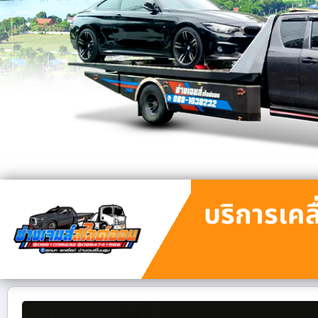
บริการ​เคล