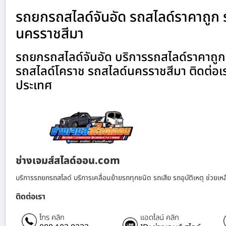
รถยกรถสไลด์จันอัด รถสไลด์ราคาถูก 
นครราชสีมา
รถยกรถสไลด์จันอัด บริการรถสไลด์ราคาถูก 
รถสไลด์โคราช รถสไลด์นครราชสีมา ติดต่อเรา
ประเทศ
ช่างเจมส์สไลด์ออน.com
บริการรถยกรถสไลด์ บริการ​เคลื่อนย้ายรถทุกชนิด​ รถเสีย รถอุบัติเหตุ ช่วยเห
ติดต่อเรา
โทร คลิก
แอดไลน์ คลิก