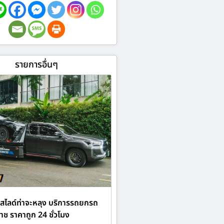
รายการอื่นๆ
ไลด์ท่าจะหลุง บริการรถยกรถ
าช ราคาถูก 24 ชั่วโมง