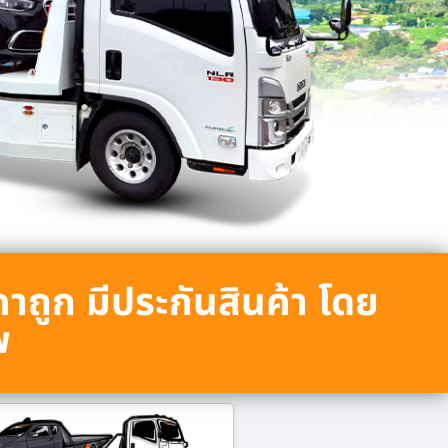
คา​ถูก​ มีประกันสินค้า โดย
​