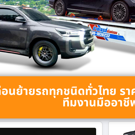
ื่อน​ย้าย​รถ​ทุกชนิด​ทั่วไทย รา
ทีมงาน​มืออาชีพ