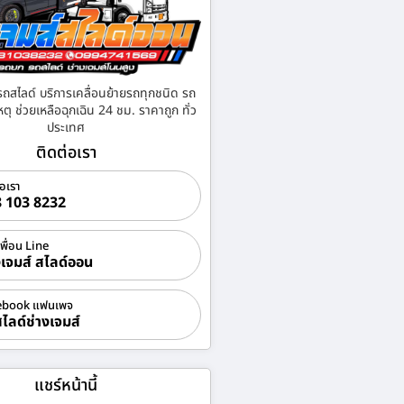
สไลด์ บริการ​เคลื่อนย้ายรถทุกชนิด​ รถ
เหตุ ช่วยเหลือฉุกเฉิน 24 ชม. ราคาถูก ทั่ว
ประเทศ
ติดต่อเรา
่อเรา
 103 8232
เพื่อน Line
งเจมส์ สไลด์ออน
ebook แฟนเพจ
ไลด์ช่างเจมส์
แชร์หน้านี้