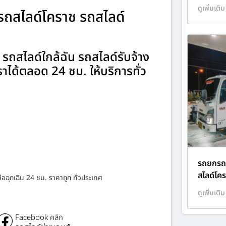
ดูเพิ่มเติม
รถสไลด์โคราช รถสไลด์
รถสไลด์ใกล้ฉัน รถสไลด์รับจ้าง
ได้ตลอด 24 ชม. ให้บริการทั่ว
รถยกรถส
สไลด์โคร
ลือฉุกเฉิน 24 ชม. ราคาถูก ทั่วประเทศ
ดูเพิ่มเติม
Facebook คลิก