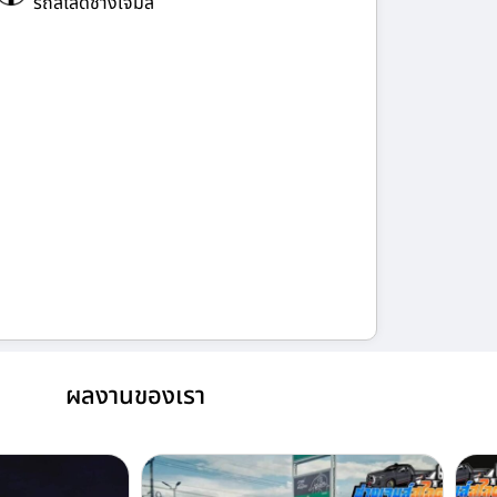
รถสไลด์ช่างเจมส์
ผลงานของเรา