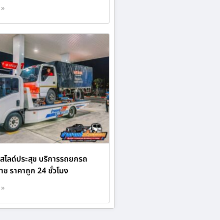
 »
ไลด์ประสุข บริการรถยกรถ
าช ราคาถูก 24 ชั่วโมง
 »