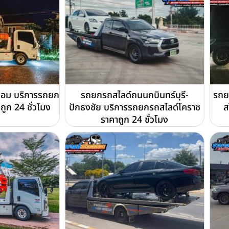
ื่อม บริการรถยก
รถยกรถสไลด์ถนนกบินทร์บุรี-
รถย
ูก 24 ชั่วโมง
ปักธงชัย บริการรถยกรถสไลด์โคราช
ส
ราคาถูก 24 ชั่วโมง