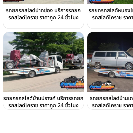
รถยกรถสไลด์ปากช่อง บริการรถยก
รถยกรถสไลด์หนองไ
รถสไลด์โคราช ราคาถูก 24 ชั่วโมง
รถสไลด์โคราช ราคาถ
รถยกรถสไลด์บ้านปรางค์ บริการรถยก
รถยกรถสไลด์บ้านเก
รถสไลด์โคราช ราคาถูก 24 ชั่วโมง
รถสไลด์โคราช ราคาถ