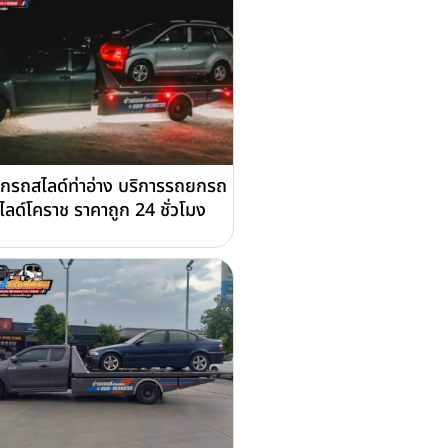
กรถสไลด์ท่าอ่าง บริการรถยกรถ
ไลด์โคราช ราคาถูก 24 ชั่วโมง