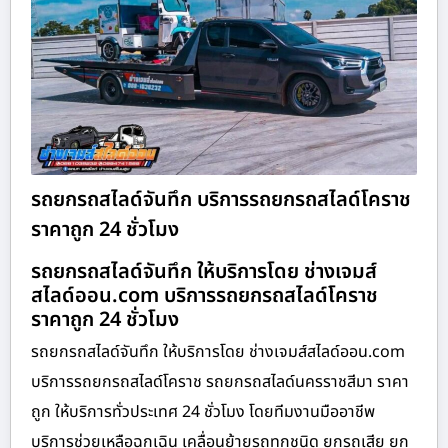
รถยกรถสไลด์จันทึก บริการรถยกรถสไลด์โคราช
ราคาถูก 24 ชั่วโมง
รถยกรถสไลด์จันทึก ให้บริการโดย ช่างเจมส์
สไลด์ออน.com บริการรถยกรถสไลด์โคราช
ราคาถูก 24 ชั่วโมง
รถยกรถสไลด์จันทึก ให้บริการโดย ช่างเจมส์สไลด์ออน.com
บริการรถยกรถสไลด์โคราช รถยกรถสไลด์นครราชสีมา ราคา
ถูก ให้บริการทั่วประเทศ 24 ชั่วโมง โดยทีมงาน​มืออาชีพ​
บริการช่วยเหลือฉุกเฉิน ​เคลื่อนย้ายรถทุกชนิด​ ยกรถเสีย ยก