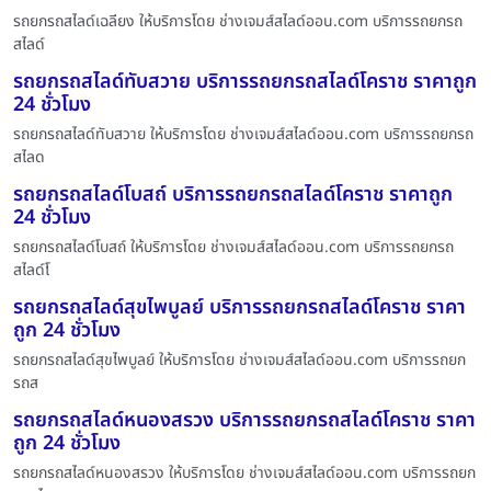
รถยกรถสไลด์เฉลียง ให้บริการโดย ช่างเจมส์สไลด์ออน.com บริการรถยกรถ
สไลด์
รถยกรถสไลด์ทับสวาย บริการรถยกรถสไลด์โคราช ราคาถูก
24 ชั่วโมง
รถยกรถสไลด์ทับสวาย ให้บริการโดย ช่างเจมส์สไลด์ออน.com บริการรถยกรถ
สไลด
รถยกรถสไลด์โบสถ์ บริการรถยกรถสไลด์โคราช ราคาถูก
24 ชั่วโมง
รถยกรถสไลด์โบสถ์ ให้บริการโดย ช่างเจมส์สไลด์ออน.com บริการรถยกรถ
สไลด์โ
รถยกรถสไลด์สุขไพบูลย์ บริการรถยกรถสไลด์โคราช ราคา
ถูก 24 ชั่วโมง
รถยกรถสไลด์สุขไพบูลย์ ให้บริการโดย ช่างเจมส์สไลด์ออน.com บริการรถยก
รถส
รถยกรถสไลด์หนองสรวง บริการรถยกรถสไลด์โคราช ราคา
ถูก 24 ชั่วโมง
รถยกรถสไลด์หนองสรวง ให้บริการโดย ช่างเจมส์สไลด์ออน.com บริการรถยก