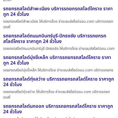
รถยกรถสไลด์สำพะเนียง บริการรถยกรถสไลด์โคราช ราคา
ถูก 24 ชั่วโมง
รถยกรถสไลด์สำพะเนียง ให้บริการโดย ช่างเจมส์สไลด์ออน.com บริการรถยก
รถสไ
รถยกรถสไลด์ถนนกบินทร์บุรี-ปักธงชัย บริการรถยกรถ
สไลด์โคราช ราคาถูก 24 ชั่วโมง
รถยกรถสไลด์ถนนกบินทร์บุรี-ปักธงชัย ให้บริการโดย ช่างเจมส์สไลด์ออน.com
รถยกรถสไลด์บุ่งขี้เหล็ก บริการรถยกรถสไลด์โคราช ราคา
ถูก 24 ชั่วโมง
รถยกรถสไลด์บุ่งขี้เหล็ก ให้บริการโดย ช่างเจมส์สไลด์ออน.com บริการรถยกร
รถยกรถสไลด์ทุ่งสว่าง บริการรถยกรถสไลด์โคราช ราคาถูก
24 ชั่วโมง
รถยกรถสไลด์ทุ่งสว่าง ให้บริการโดย ช่างเจมส์สไลด์ออน.com บริการรถยก
รถสไ
รถยกรถสไลด์นกออก บริการรถยกรถสไลด์โคราช ราคาถูก
24 ชั่วโมง