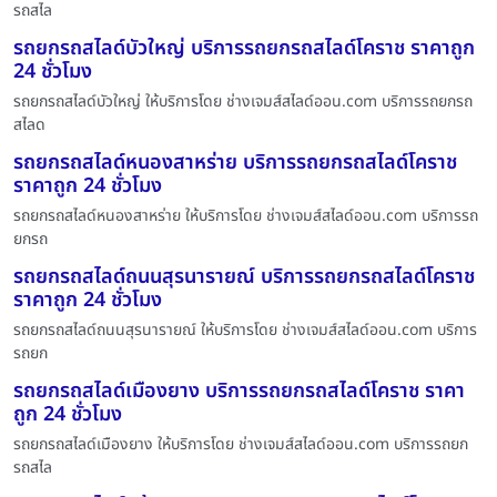
รถสไล
รถยกรถสไลด์บัวใหญ่ บริการรถยกรถสไลด์โคราช ราคาถูก
24 ชั่วโมง
รถยกรถสไลด์บัวใหญ่ ให้บริการโดย ช่างเจมส์สไลด์ออน.com บริการรถยกรถ
สไลด
รถยกรถสไลด์หนองสาหร่าย บริการรถยกรถสไลด์โคราช
ราคาถูก 24 ชั่วโมง
รถยกรถสไลด์หนองสาหร่าย ให้บริการโดย ช่างเจมส์สไลด์ออน.com บริการรถ
ยกรถ
รถยกรถสไลด์ถนนสุรนารายณ์ บริการรถยกรถสไลด์โคราช
ราคาถูก 24 ชั่วโมง
รถยกรถสไลด์ถนนสุรนารายณ์ ให้บริการโดย ช่างเจมส์สไลด์ออน.com บริการ
รถยก
รถยกรถสไลด์เมืองยาง บริการรถยกรถสไลด์โคราช ราคา
ถูก 24 ชั่วโมง
รถยกรถสไลด์เมืองยาง ให้บริการโดย ช่างเจมส์สไลด์ออน.com บริการรถยก
รถสไล