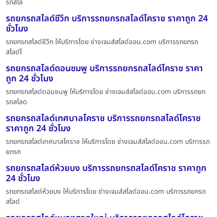
รถสไล
รถยกรถสไลด์ชีวึก บริการรถยกรถสไลด์โคราช ราคาถูก 24
ชั่วโมง
รถยกรถสไลด์ชีวึก ให้บริการโดย ช่างเจมส์สไลด์ออน.com บริการรถยกรถ
สไลด์โ
รถยกรถสไลด์ดอนชมพู บริการรถยกรถสไลด์โคราช ราคา
ถูก 24 ชั่วโมง
รถยกรถสไลด์ดอนชมพู ให้บริการโดย ช่างเจมส์สไลด์ออน.com บริการรถยก
รถสไลด
รถยกรถสไลด์เทศบาลโคราช บริการรถยกรถสไลด์โคราช
ราคาถูก 24 ชั่วโมง
รถยกรถสไลด์เทศบาลโคราช ให้บริการโดย ช่างเจมส์สไลด์ออน.com บริการรถ
ยกรถ
รถยกรถสไลด์ห้วยบง บริการรถยกรถสไลด์โคราช ราคาถูก
24 ชั่วโมง
รถยกรถสไลด์ห้วยบง ให้บริการโดย ช่างเจมส์สไลด์ออน.com บริการรถยกรถ
สไลด์