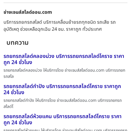
ช่างเจมส์สไลด์ออน.com
บริการรถยกรถสไลด์ บริการ​เคลื่อนย้ายรถทุกชนิด​ รถเสีย รถ
อุบัติเหตุ ช่วยเหลือฉุกเฉิน 24 ชม. ราคาถูก ทั่วประเทศ
บทความ
รถยกรถสไลด์คลองม่วง บริการรถยกรถสไลด์โคราช ราคา
ถูก 24 ชั่วโมง
รถยกรถสไลด์คลองม่วง ให้บริการโดย ช่างเจมส์สไลด์ออน.com บริการรถยก
รถสไล
รถยกรถสไลด์กำปัง บริการรถยกรถสไลด์โคราช ราคาถูก
24 ชั่วโมง
รถยกรถสไลด์กำปัง ให้บริการโดย ช่างเจมส์สไลด์ออน.com บริการรถยกรถ
สไลด์โ
รถยกรถสไลด์ห้วยแคน บริการรถยกรถสไลด์โคราช ราคา
ถูก 24 ชั่วโมง
รถยกรถสไลด์ห้วยแคน ให้บริการโดย ช่างเจมส์สไลด์ออน.com บริการรถยกรถ