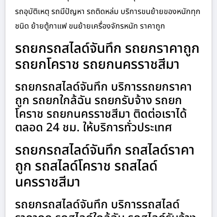
รถอุบัติเหตุ​ รถมีปัญหา​ รถติดหล่ม บริการขนย้ายของหนักทุก
ชนิด ย้ายตู้กาแฟ ขนย้ายเครื่องจักรหนัก ราคาถูก
รถยกรถสไลด์จันทึก รถยกราคาถูก
รถยกโคราช รถยกนครราชสีมา
รถยกรถสไลด์จันทึก บริการรถยกราคา
ถูก รถยกใกล้ฉัน รถยกรับจ้าง รถยก
โคราช รถยกนครราชสีมา ติดต่อเราได้
ตลอด 24 ชม. ให้บริการทั่วประเทศ
รถยกรถสไลด์จันทึก รถสไลด์ราคา
ถูก รถสไลด์โคราช รถสไลด์
นครราชสีมา
รถยกรถสไลด์จันทึก บริการรถสไลด์