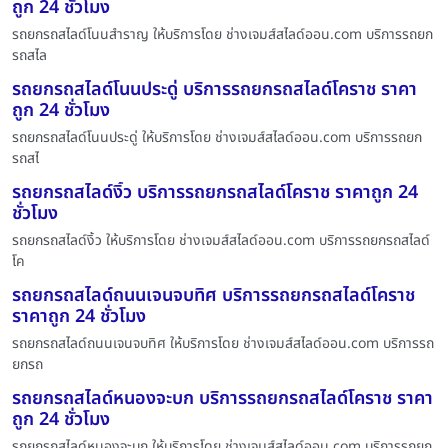
ถูก 24 ชั่วโมง
รถยกรถสไลด์โนนสำราญ ให้บริการโดย ช่างเจมส์สไลด์ออน.com บริการรถยก
รถสไล
รถยกรถสไลด์โนนประดู่ บริการรถยกรถสไลด์โคราช ราคา
ถูก 24 ชั่วโมง
รถยกรถสไลด์โนนประดู่ ให้บริการโดย ช่างเจมส์สไลด์ออน.com บริการรถยก
รถสไ
รถยกรถสไลด์งิ้ว บริการรถยกรถสไลด์โคราช ราคาถูก 24
ชั่วโมง
รถยกรถสไลด์งิ้ว ให้บริการโดย ช่างเจมส์สไลด์ออน.com บริการรถยกรถสไลด์
โค
รถยกรถสไลด์ถนนเจนจบทิศ บริการรถยกรถสไลด์โคราช
ราคาถูก 24 ชั่วโมง
รถยกรถสไลด์ถนนเจนจบทิศ ให้บริการโดย ช่างเจมส์สไลด์ออน.com บริการรถ
ยกรถ
รถยกรถสไลด์หนองจะบก บริการรถยกรถสไลด์โคราช ราคา
ถูก 24 ชั่วโมง
รถยกรถสไลด์หนองจะบก ให้บริการโดย ช่างเจมส์สไลด์ออน.com บริการรถยก