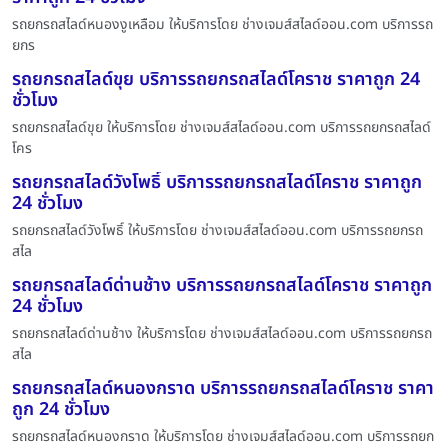
รถยกรถสไลด์หนองงูเหลือม ให้บริการโดย ช่างเจมส์สไลด์ออน.com บริการรถ
ยกร
รถยกรถสไลด์ขุย บริการรถยกรถสไลด์โคราช ราคาถูก 24
ชั่วโมง
รถยกรถสไลด์ขุย ให้บริการโดย ช่างเจมส์สไลด์ออน.com บริการรถยกรถสไลด์
โคร
รถยกรถสไลด์วังโพธิ์ บริการรถยกรถสไลด์โคราช ราคาถูก
24 ชั่วโมง
รถยกรถสไลด์วังโพธิ์ ให้บริการโดย ช่างเจมส์สไลด์ออน.com บริการรถยกรถ
สไล
รถยกรถสไลด์ด่านช้าง บริการรถยกรถสไลด์โคราช ราคาถูก
24 ชั่วโมง
รถยกรถสไลด์ด่านช้าง ให้บริการโดย ช่างเจมส์สไลด์ออน.com บริการรถยกรถ
สไล
รถยกรถสไลด์หนองกราด บริการรถยกรถสไลด์โคราช ราคา
ถูก 24 ชั่วโมง
รถยกรถสไลด์หนองกราด ให้บริการโดย ช่างเจมส์สไลด์ออน.com บริการรถยก