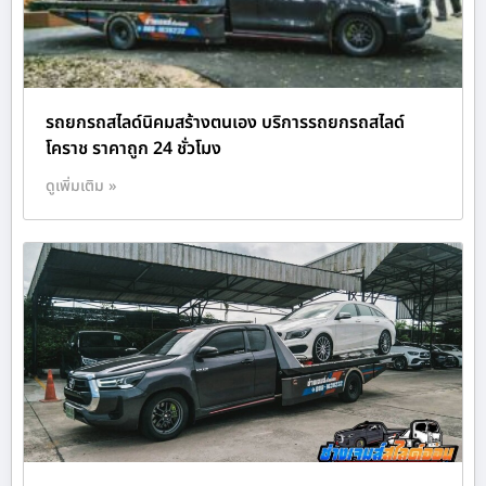
รถยกรถสไลด์นิคมสร้างตนเอง บริการรถยกรถสไลด์
โคราช ราคาถูก 24 ชั่วโมง
ดูเพิ่มเติม »