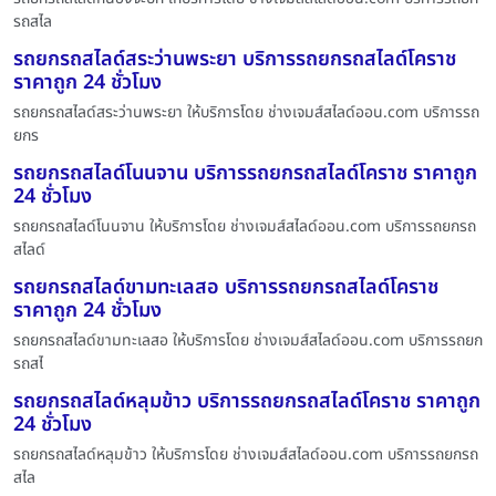
รถสไล
รถยกรถสไลด์สระว่านพระยา บริการรถยกรถสไลด์โคราช
ราคาถูก 24 ชั่วโมง
รถยกรถสไลด์สระว่านพระยา ให้บริการโดย ช่างเจมส์สไลด์ออน.com บริการรถ
ยกร
รถยกรถสไลด์โนนจาน บริการรถยกรถสไลด์โคราช ราคาถูก
24 ชั่วโมง
รถยกรถสไลด์โนนจาน ให้บริการโดย ช่างเจมส์สไลด์ออน.com บริการรถยกรถ
สไลด์
รถยกรถสไลด์ขามทะเลสอ บริการรถยกรถสไลด์โคราช
ราคาถูก 24 ชั่วโมง
รถยกรถสไลด์ขามทะเลสอ ให้บริการโดย ช่างเจมส์สไลด์ออน.com บริการรถยก
รถสไ
รถยกรถสไลด์หลุมข้าว บริการรถยกรถสไลด์โคราช ราคาถูก
24 ชั่วโมง
รถยกรถสไลด์หลุมข้าว ให้บริการโดย ช่างเจมส์สไลด์ออน.com บริการรถยกรถ
สไล