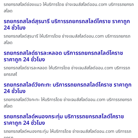
รถยกรถสไลด์ช่องแมว ให้บริการโดย ช่างเจมส์สไลด์ออน.com บริการรถยกรถ
สไลด
รถยกรถสไลด์สุรนารี บริการรถยกรถสไลด์โคราช ราคาถูก
24 ชั่วโมง
รถยกรถสไลด์สุรนารี ให้บริการโดย ช่างเจมส์สไลด์ออน.com บริการรถยกรถ
สไลด
รถยกรถสไลด์ธารละหลอด บริการรถยกรถสไลด์โคราช
ราคาถูก 24 ชั่วโมง
รถยกรถสไลด์ธารละหลอด ให้บริการโดย ช่างเจมส์สไลด์ออน.com บริการรถ
ยกรถสไ
รถยกรถสไลด์วังกะทะ บริการรถยกรถสไลด์โคราช ราคาถูก
24 ชั่วโมง
รถยกรถสไลด์วังกะทะ ให้บริการโดย ช่างเจมส์สไลด์ออน.com บริการรถยกรถ
สไลด
รถยกรถสไลด์หนองกระทุ่ม บริการรถยกรถสไลด์โคราช
ราคาถูก 24 ชั่วโมง
รถยกรถสไลด์หนองกระทุ่ม ให้บริการโดย ช่างเจมส์สไลด์ออน.com บริการรถ
ยกรถ