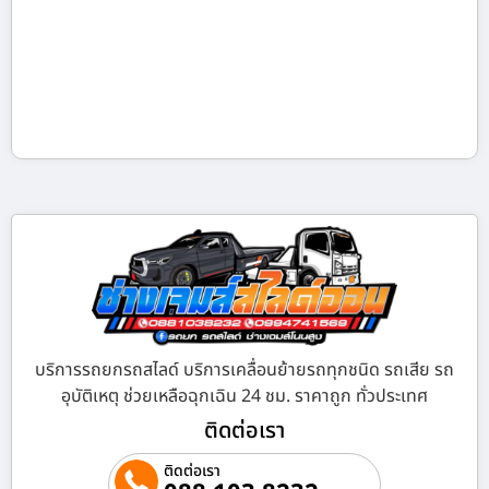
บริการรถยกรถสไลด์ บริการ​เคลื่อนย้ายรถทุกชนิด​ รถเสีย รถ
อุบัติเหตุ ช่วยเหลือฉุกเฉิน 24 ชม. ราคาถูก ทั่วประเทศ
ติดต่อเรา
ติดต่อเรา