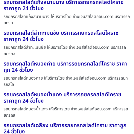
รถยกรถสไลด์แก้งสนามนาง บริการรถยกรถสไลด์โคราช
ราคาถูก 24 ชั่วโมง
รถยกรถสไลด์แก้งสนามนาง ให้บริการโดย ช่างเจมส์สไลด์ออน.com บริการรถ
ยกรถ
รถยกรถสไลด์ลำทะเมนชัย บริการรถยกรถสไลด์โคราช
ราคาถูก 24 ชั่วโมง
รถยกรถสไลด์ลำทะเมนชัย ให้บริการโดย ช่างเจมส์สไลด์ออน.com บริการรถ
ยกรถส
รถยกรถสไลด์หนองค่าย บริการรถยกรถสไลด์โคราช ราคา
ถูก 24 ชั่วโมง
รถยกรถสไลด์หนองค่าย ให้บริการโดย ช่างเจมส์สไลด์ออน.com บริการรถยก
รถสไล
รถยกรถสไลด์หนองน้ำแดง บริการรถยกรถสไลด์โคราช
ราคาถูก 24 ชั่วโมง
รถยกรถสไลด์หนองน้ำแดง ให้บริการโดย ช่างเจมส์สไลด์ออน.com บริการรถ
ยกรถส
รถยกรถสไลด์เฉลียง บริการรถยกรถสไลด์โคราช ราคาถูก
24 ชั่วโมง