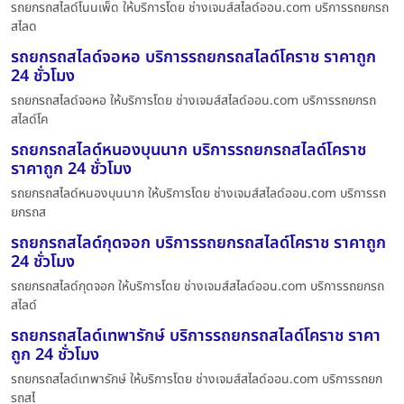
รถยกรถสไลด์โนนเพ็ด ให้บริการโดย ช่างเจมส์สไลด์ออน.com บริการรถยกรถ
สไลด
รถยกรถสไลด์จอหอ บริการรถยกรถสไลด์โคราช ราคาถูก
24 ชั่วโมง
รถยกรถสไลด์จอหอ ให้บริการโดย ช่างเจมส์สไลด์ออน.com บริการรถยกรถ
สไลด์โค
รถยกรถสไลด์หนองบุนนาก บริการรถยกรถสไลด์โคราช
ราคาถูก 24 ชั่วโมง
รถยกรถสไลด์หนองบุนนาก ให้บริการโดย ช่างเจมส์สไลด์ออน.com บริการรถ
ยกรถส
รถยกรถสไลด์กุดจอก บริการรถยกรถสไลด์โคราช ราคาถูก
24 ชั่วโมง
รถยกรถสไลด์กุดจอก ให้บริการโดย ช่างเจมส์สไลด์ออน.com บริการรถยกรถ
สไลด์
รถยกรถสไลด์เทพารักษ์ บริการรถยกรถสไลด์โคราช ราคา
ถูก 24 ชั่วโมง
รถยกรถสไลด์เทพารักษ์ ให้บริการโดย ช่างเจมส์สไลด์ออน.com บริการรถยก
รถสไ