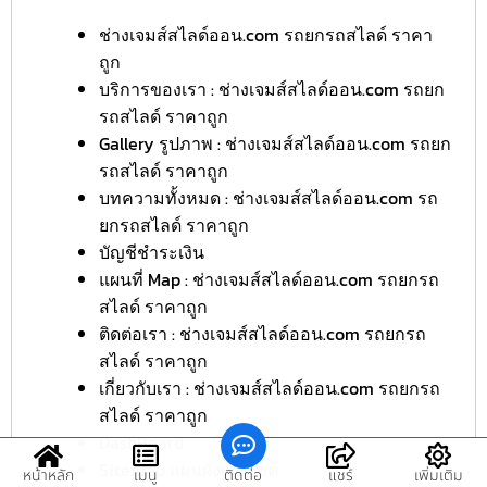
ช่างเจมส์สไลด์ออน.com รถยกรถสไลด์ ราคา
ถูก
บริการของเรา : ช่างเจมส์สไลด์ออน.com รถยก
รถสไลด์ ราคาถูก
Gallery รูปภาพ : ช่างเจมส์สไลด์ออน.com รถยก
รถสไลด์ ราคาถูก
บทความทั้งหมด : ช่างเจมส์สไลด์ออน.com รถ
ยกรถสไลด์ ราคาถูก
บัญชีชำระเงิน
แผนที่ Map : ช่างเจมส์สไลด์ออน.com รถยกรถ
สไลด์ ราคาถูก
ติดต่อเรา : ช่างเจมส์สไลด์ออน.com รถยกรถ
สไลด์ ราคาถูก
เกี่ยวกับเรา : ช่างเจมส์สไลด์ออน.com รถยกรถ
สไลด์ ราคาถูก
DashBoard
Sitemap แผนผังเว็บไซต์
หน้าหลัก
เมนู
ติดต่อ
แชร์
เพิ่มเติม