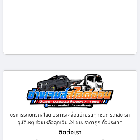
บริการรถยกรถสไลด์ บริการ​เคลื่อนย้ายรถทุกชนิด​ รถเสีย รถ
อุบัติเหตุ ช่วยเหลือฉุกเฉิน 24 ชม. ราคาถูก ทั่วประเทศ
ติดต่อเรา