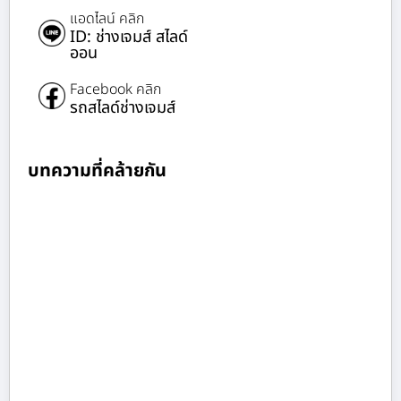
แอดไลน์ คลิก
ID: ช่างเจมส์ สไลด์
ออน
Facebook คลิก
รถสไลด์ช่างเจมส์
บทความที่คล้ายกัน