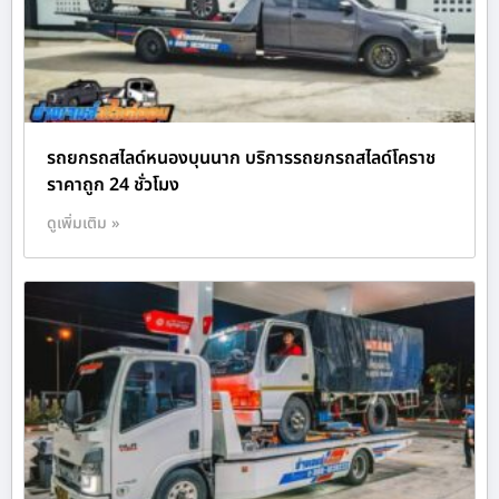
รถยกรถสไลด์หนองบุนนาก บริการรถยกรถสไลด์โคราช
ราคาถูก 24 ชั่วโมง
ดูเพิ่มเติม »