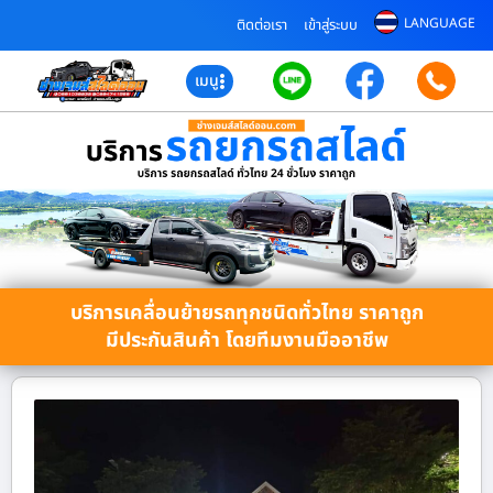
LANGUAGE
ติดต่อเรา
เข้าสู่ระบบ
เมนู
บริการ​เคลื่อน​ย้าย​รถ​ทุกชนิด​ทั่วไทย ราคา​ถูก​
มีประกันสินค้า โดยทีมงาน​มืออาชีพ​