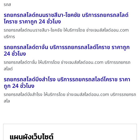
รถส
รถยกรถสไลด์ถนนราชสีมา-โชคชัย บริการรถยกรถสไลด์
โคราช ราคาถูก 24 ชั่วโมง
รถยกรถสไลด์ถนนราชสีมา-โชคชัย ให้บริการโดย ช่างเจมส์สไลด์ออน.com
บริการ
รถยกรถสไลด์ตาจั่น บริการรถยกรถสไลด์โคราช ราคาถูก
24 ชั่วโมง
รถยกรถสไลด์ตาจั่น ให้บริการโดย ช่างเจมส์สไลด์ออน.com บริการรถยกรถ
สไลด์
รถยกรถสไลด์บึงสำโรง บริการรถยกรถสไลด์โคราช ราคา
ถูก 24 ชั่วโมง
รถยกรถสไลด์บึงสำโรง ให้บริการโดย ช่างเจมส์สไลด์ออน.com บริการรถยกรถ
สไล
แผนผังเว็บไซต์