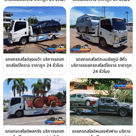
รถยกรถสไลด์ลุงเขว้า บริการรถยก
รถยกรถสไลด์ถนนชัยภูมิ-สีคิ้ว
รถสไลด์โคราช ราคาถูก 24 ชั่วโมง
บริการรถยกรถสไลด์โคราช ราคาถูก
24 ชั่วโมง
รถยกรถสไลด์พลกรัง บริการรถยก
รถยกรถสไลด์หนองหัวฟาน บริการ