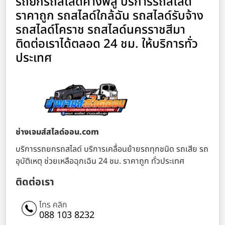
รถยกรถสไลด์ค้างพลู บริการรถสไลด์
ราคาถูก รถสไลด์ใกล้ฉัน รถสไลด์รับจ้าง
รถสไลด์โคราช รถสไลด์นครราชสีมา
ติดต่อเราได้ตลอด 24 ชม. ให้บริการทั่ว
ประเทศ
ช่างเจมส์สไลด์ออน.com
บริการรถยกรถสไลด์ บริการ​เคลื่อนย้ายรถทุกชนิด​ รถเสีย รถ
อุบัติเหตุ ช่วยเหลือฉุกเฉิน 24 ชม. ราคาถูก ทั่วประเทศ
ติดต่อเรา
โทร คลิก
088 103 8232