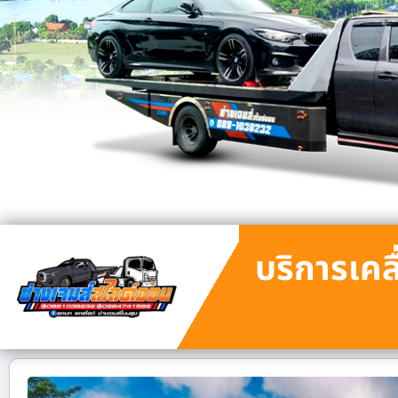
บริการ​เคล