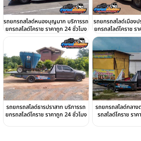
รถยกรถสไลด์หนองบุญมาก บริการรถ
รถยกรถสไลด์เมืองป
ยกรถสไลด์โคราช ราคาถูก 24 ชั่วโมง
ยกรถสไลด์โคราช ราค
รถยกรถสไลด์ธารปราสาท บริการรถ
รถยกรถสไลด์กลางด
ยกรถสไลด์โคราช ราคาถูก 24 ชั่วโมง
รถสไลด์โคราช ราคาถ