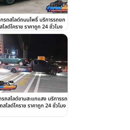
กรถสไลด์ถนนโพธิ์ บริการรถยก
สไลด์โคราช ราคาถูก 24 ชั่วโมง
รถสไลด์ขามสะแกแสง บริการรถ
สไลด์โคราช ราคาถูก 24 ชั่วโมง