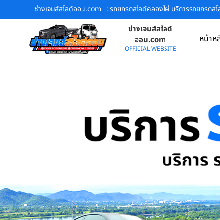
ช่างเจมส์สไลด์ออน.com
: รถยกรถสไลด์คลองไผ่ บริการรถยกรถสไลด
ช่างเจมส์สไลด์
หน้าหล
ออน.com
OFFICIAL WEBSITE