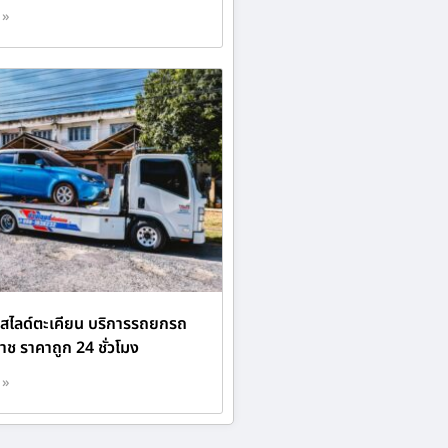
 »
ไลด์ตะเคียน บริการรถยกรถ
าช ราคาถูก 24 ชั่วโมง
 »