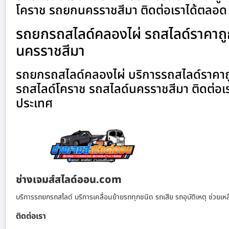
โคราช รถยกนครราชสีมา ติดต่อเราได้ตลอด 2
รถยกรถสไลด์คลองไผ่ รถสไลด์ราคาถู
นครราชสีมา
รถยกรถสไลด์คลองไผ่ บริการรถสไลด์ราคาถูก
รถสไลด์โคราช รถสไลด์นครราชสีมา ติดต่อเรา
ประเทศ
ช่างเจมส์สไลด์ออน.com
บริการรถยกรถสไลด์ บริการ​เคลื่อนย้ายรถทุกชนิด​ รถเสีย รถอุบัติเหตุ ช่วยเห
ติดต่อเรา