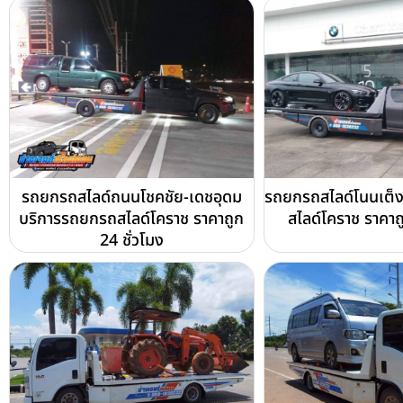
รถยกรถสไลด์ถนนโชคชัย-เดชอุดม
รถยกรถสไลด์โนนเต็
บริการรถยกรถสไลด์โคราช ราคาถูก
สไลด์โคราช ราคาถู
24 ชั่วโมง