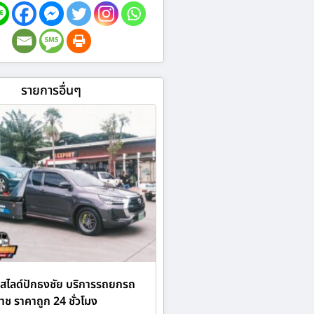
รายการอื่นๆ
ไลด์ปักธงชัย บริการรถยกรถ
าช ราคาถูก 24 ชั่วโมง