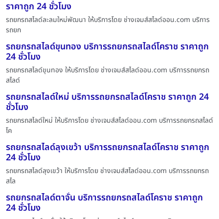
ราคาถูก 24 ชั่วโมง
รถยกรถสไลด์ละลมใหม่พัฒนา ให้บริการโดย ช่างเจมส์สไลด์ออน.com บริการ
รถยก
รถยกรถสไลด์ขุนทอง บริการรถยกรถสไลด์โคราช ราคาถูก
24 ชั่วโมง
รถยกรถสไลด์ขุนทอง ให้บริการโดย ช่างเจมส์สไลด์ออน.com บริการรถยกรถ
สไลด์
รถยกรถสไลด์ใหม่ บริการรถยกรถสไลด์โคราช ราคาถูก 24
ชั่วโมง
รถยกรถสไลด์ใหม่ ให้บริการโดย ช่างเจมส์สไลด์ออน.com บริการรถยกรถสไลด์
โค
รถยกรถสไลด์ลุงเขว้า บริการรถยกรถสไลด์โคราช ราคาถูก
24 ชั่วโมง
รถยกรถสไลด์ลุงเขว้า ให้บริการโดย ช่างเจมส์สไลด์ออน.com บริการรถยกรถ
สไล
รถยกรถสไลด์ตาจั่น บริการรถยกรถสไลด์โคราช ราคาถูก
24 ชั่วโมง