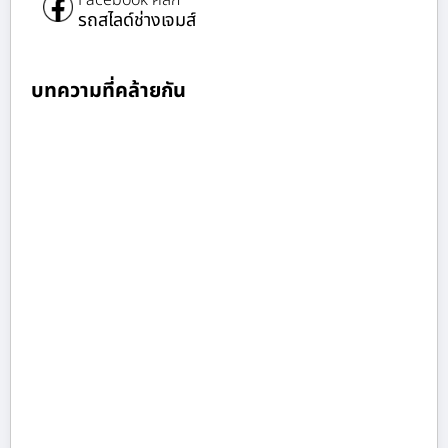
รถสไลด์ช่างเจมส์
บทความที่คล้ายกัน