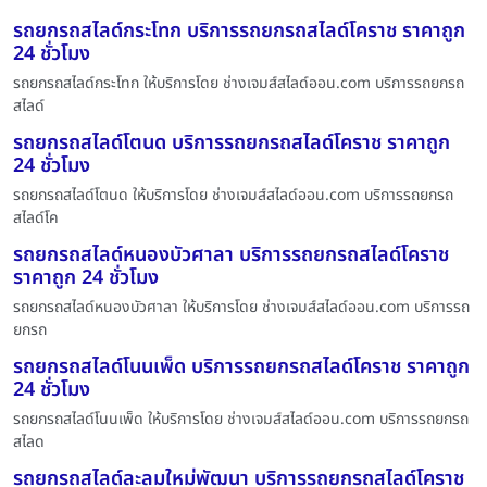
รถยกรถสไลด์กระโทก บริการรถยกรถสไลด์โคราช ราคาถูก
24 ชั่วโมง
รถยกรถสไลด์กระโทก ให้บริการโดย ช่างเจมส์สไลด์ออน.com บริการรถยกรถ
สไลด์
รถยกรถสไลด์โตนด บริการรถยกรถสไลด์โคราช ราคาถูก
24 ชั่วโมง
รถยกรถสไลด์โตนด ให้บริการโดย ช่างเจมส์สไลด์ออน.com บริการรถยกรถ
สไลด์โค
รถยกรถสไลด์หนองบัวศาลา บริการรถยกรถสไลด์โคราช
ราคาถูก 24 ชั่วโมง
รถยกรถสไลด์หนองบัวศาลา ให้บริการโดย ช่างเจมส์สไลด์ออน.com บริการรถ
ยกรถ
รถยกรถสไลด์โนนเพ็ด บริการรถยกรถสไลด์โคราช ราคาถูก
24 ชั่วโมง
รถยกรถสไลด์โนนเพ็ด ให้บริการโดย ช่างเจมส์สไลด์ออน.com บริการรถยกรถ
สไลด
รถยกรถสไลด์ละลมใหม่พัฒนา บริการรถยกรถสไลด์โคราช