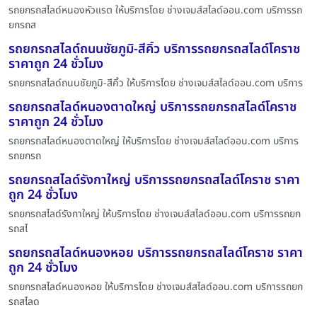
รถยกรถสไลด์หนองหัวแรต ให้บริการโดย ช่างเจมส์สไลด์ออน.com บริการรถ
ยกรถส
รถยกรถสไลด์ถนนชัยภูมิ-สีคิ้ว บริการรถยกรถสไลด์โคราช
ราคาถูก 24 ชั่วโมง
รถยกรถสไลด์ถนนชัยภูมิ-สีคิ้ว ให้บริการโดย ช่างเจมส์สไลด์ออน.com บริการ
รถยกรถสไลด์หนองตาดใหญ่ บริการรถยกรถสไลด์โคราช
ราคาถูก 24 ชั่วโมง
รถยกรถสไลด์หนองตาดใหญ่ ให้บริการโดย ช่างเจมส์สไลด์ออน.com บริการ
รถยกรถ
รถยกรถสไลด์รังกาใหญ่ บริการรถยกรถสไลด์โคราช ราคา
ถูก 24 ชั่วโมง
รถยกรถสไลด์รังกาใหญ่ ให้บริการโดย ช่างเจมส์สไลด์ออน.com บริการรถยก
รถสไ
รถยกรถสไลด์หนองหอย บริการรถยกรถสไลด์โคราช ราคา
ถูก 24 ชั่วโมง
รถยกรถสไลด์หนองหอย ให้บริการโดย ช่างเจมส์สไลด์ออน.com บริการรถยก
รถสไลด