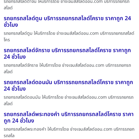
รถยกรถสไลด์ตาจั่น ให้บริการโดย ช่างเจมส์สไลด์ออน.com บริการรถยกรถ
สไลด์
รถยกรถสไลด์ตูม บริการรถยกรถสไลด์โคราช ราคาถูก 24
ชั่วโมง
รถยกรถสไลด์ตูม ให้บริการโดย ช่างเจมส์สไลด์ออน.com บริการรถยกรถสไลด์
โคร
รถยกรถสไลด์จักราช บริการรถยกรถสไลด์โคราช ราคาถูก
24 ชั่วโมง
รถยกรถสไลด์จักราช ให้บริการโดย ช่างเจมส์สไลด์ออน.com บริการรถยกรถ
สไลด์
รถยกรถสไลด์ดอนมัน บริการรถยกรถสไลด์โคราช ราคาถูก
24 ชั่วโมง
รถยกรถสไลด์ดอนมัน ให้บริการโดย ช่างเจมส์สไลด์ออน.com บริการรถยกรถ
สไลด์
รถยกรถสไลด์พระทองคำ บริการรถยกรถสไลด์โคราช ราคา
ถูก 24 ชั่วโมง
รถยกรถสไลด์พระทองคำ ให้บริการโดย ช่างเจมส์สไลด์ออน.com บริการรถยก
รถสไล