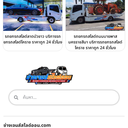
รถยกรถสไลด์ลาดบัวขาว บริการรถ
รถยกรถสไลด์ถนนบายพาส
ยกรถสไลด์โคราช ราคาถูก 24 ชั่วโมง
นครราชสีมา บริการรถยกรถสไลด์
โคราช ราคาถูก 24 ชั่วโมง
ช่างเจมส์สไลด์ออน.com