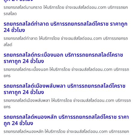
รถยกรถสไลด์มาบกราด ให้บริการโดย ช่างเจมส์สไลด์ออน.com บริการรถยก
รถสไลด
รถยกรถสไลด์ท่าลาด บริการรถยกรถสไลด์โคราช ราคาถูก
24 ชั่วโมง
รถยกรถสไลด์ท่าลาด ให้บริการโดย ช่างเจมส์สไลด์ออน.com บริการรถยกรถ
สไลด์
รถยกรถสไลด์กระเบื้องนอก บริการรถยกรถสไลด์โคราช
ราคาถูก 24 ชั่วโมง
รถยกรถสไลด์กระเบื้องนอก ให้บริการโดย ช่างเจมส์สไลด์ออน.com บริการรถ
ยกร
รถยกรถสไลด์เมืองพลับพลา บริการรถยกรถสไลด์โคราช
ราคาถูก 24 ชั่วโมง
รถยกรถสไลด์เมืองพลับพลา ให้บริการโดย ช่างเจมส์สไลด์ออน.com บริการรถ
ยกร
รถยกรถสไลด์หนองหลัก บริการรถยกรถสไลด์โคราช ราคา
ถูก 24 ชั่วโมง
รถยกรถสไลด์หนองหลัก ให้บริการโดย ช่างเจมส์สไลด์ออน.com บริการรถยก