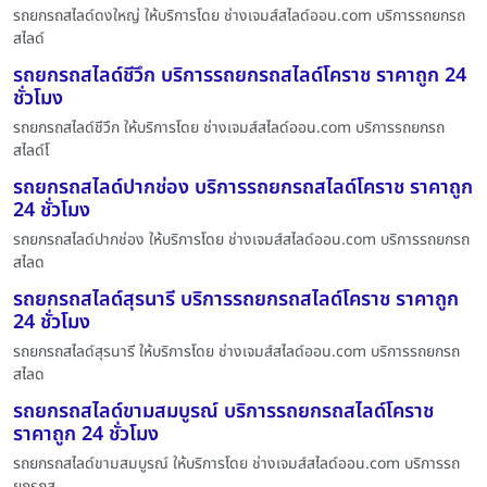
รถยกรถสไลด์ดงใหญ่ ให้บริการโดย ช่างเจมส์สไลด์ออน.com บริการรถยกรถ
สไลด์
รถยกรถสไลด์ชีวึก บริการรถยกรถสไลด์โคราช ราคาถูก 24
ชั่วโมง
รถยกรถสไลด์ชีวึก ให้บริการโดย ช่างเจมส์สไลด์ออน.com บริการรถยกรถ
สไลด์โ
รถยกรถสไลด์ปากช่อง บริการรถยกรถสไลด์โคราช ราคาถูก
24 ชั่วโมง
รถยกรถสไลด์ปากช่อง ให้บริการโดย ช่างเจมส์สไลด์ออน.com บริการรถยกรถ
สไลด
รถยกรถสไลด์สุรนารี บริการรถยกรถสไลด์โคราช ราคาถูก
24 ชั่วโมง
รถยกรถสไลด์สุรนารี ให้บริการโดย ช่างเจมส์สไลด์ออน.com บริการรถยกรถ
สไลด
รถยกรถสไลด์ขามสมบูรณ์ บริการรถยกรถสไลด์โคราช
ราคาถูก 24 ชั่วโมง
รถยกรถสไลด์ขามสมบูรณ์ ให้บริการโดย ช่างเจมส์สไลด์ออน.com บริการรถ
ยกรถส