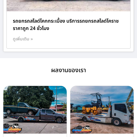
รถยกรถสไลด์โคกกระเบื้อง บริการรถยกรถสไลด์โคราช
ราคาถูก 24 ชั่วโมง
ดูเพิ่มเติม »
ผลงานของเรา