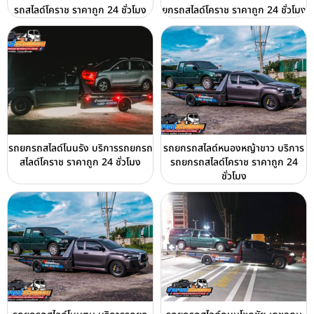
รถสไลด์โคราช ราคาถูก 24 ชั่วโมง
ยกรถสไลด์โคราช ราคาถูก 24 ชั่วโมง
รถยกรถสไลด์โนนรัง บริการรถยกรถ
รถยกรถสไลด์หนองหญ้าขาว บริการ
สไลด์โคราช ราคาถูก 24 ชั่วโมง
รถยกรถสไลด์โคราช ราคาถูก 24
ชั่วโมง