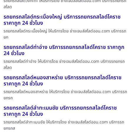
รถยกรถสไลด์วังกะทะ ให้บริการโดย ช่างเจมส์สไลด์ออน.com บริการรถยกรถ
สไลด
รถยกรถสไลด์กระเบื้องใหญ่ บริการรถยกรถสไลด์โคราช
ราคาถูก 24 ชั่วโมง
รถยกรถสไลด์กระเบื้องใหญ่ ให้บริการโดย ช่างเจมส์สไลด์ออน.com บริการรถ
ยก
รถยกรถสไลด์ท่าอ่าง บริการรถยกรถสไลด์โคราช ราคาถูก
24 ชั่วโมง
รถยกรถสไลด์ท่าอ่าง ให้บริการโดย ช่างเจมส์สไลด์ออน.com บริการรถยกรถ
สไลด
รถยกรถสไลด์หนองสาหร่าย บริการรถยกรถสไลด์โคราช
ราคาถูก 24 ชั่วโมง
รถยกรถสไลด์หนองสาหร่าย ให้บริการโดย ช่างเจมส์สไลด์ออน.com บริการรถ
ยกรถ
รถยกรถสไลด์ลำทะเมนชัย บริการรถยกรถสไลด์โคราช
ราคาถูก 24 ชั่วโมง
รถยกรถสไลด์ลำทะเมนชัย ให้บริการโดย ช่างเจมส์สไลด์ออน.com บริการรถ
ยกรถส