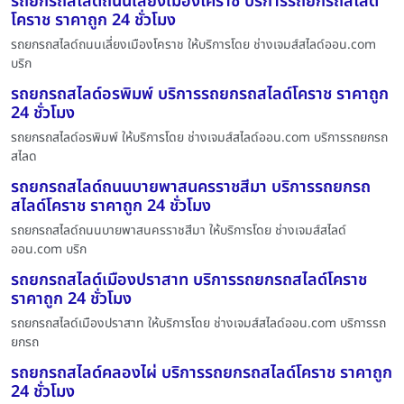
รถยกรถสไลด์ถนนเลี่ยงเมืองโคราช บริการรถยกรถสไลด์
โคราช ราคาถูก 24 ชั่วโมง
รถยกรถสไลด์ถนนเลี่ยงเมืองโคราช ให้บริการโดย ช่างเจมส์สไลด์ออน.com
บริก
รถยกรถสไลด์อรพิมพ์ บริการรถยกรถสไลด์โคราช ราคาถูก
24 ชั่วโมง
รถยกรถสไลด์อรพิมพ์ ให้บริการโดย ช่างเจมส์สไลด์ออน.com บริการรถยกรถ
สไลด
รถยกรถสไลด์ถนนบายพาสนครราชสีมา บริการรถยกรถ
สไลด์โคราช ราคาถูก 24 ชั่วโมง
รถยกรถสไลด์ถนนบายพาสนครราชสีมา ให้บริการโดย ช่างเจมส์สไลด์
ออน.com บริก
รถยกรถสไลด์เมืองปราสาท บริการรถยกรถสไลด์โคราช
ราคาถูก 24 ชั่วโมง
รถยกรถสไลด์เมืองปราสาท ให้บริการโดย ช่างเจมส์สไลด์ออน.com บริการรถ
ยกรถ
รถยกรถสไลด์คลองไผ่ บริการรถยกรถสไลด์โคราช ราคาถูก
24 ชั่วโมง