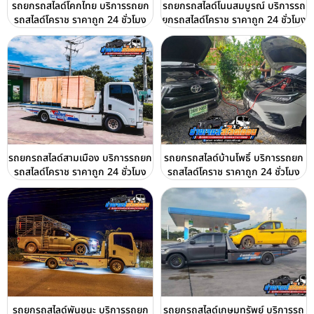
รถยกรถสไลด์โคกไทย บริการรถยก
รถยกรถสไลด์โนนสมบูรณ์ บริการรถ
รถสไลด์โคราช ราคาถูก 24 ชั่วโมง
ยกรถสไลด์โคราช ราคาถูก 24 ชั่วโมง
รถยกรถสไลด์สามเมือง บริการรถยก
รถยกรถสไลด์บ้านโพธิ์ บริการรถยก
รถสไลด์โคราช ราคาถูก 24 ชั่วโมง
รถสไลด์โคราช ราคาถูก 24 ชั่วโมง
รถยกรถสไลด์พันชนะ บริการรถยก
รถยกรถสไลด์เกษมทรัพย์ บริการรถ