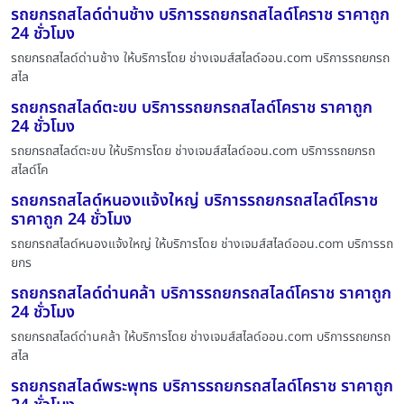
รถยกรถสไลด์ด่านช้าง บริการรถยกรถสไลด์โคราช ราคาถูก
24 ชั่วโมง
รถยกรถสไลด์ด่านช้าง ให้บริการโดย ช่างเจมส์สไลด์ออน.com บริการรถยกรถ
สไล
รถยกรถสไลด์ตะขบ บริการรถยกรถสไลด์โคราช ราคาถูก
24 ชั่วโมง
รถยกรถสไลด์ตะขบ ให้บริการโดย ช่างเจมส์สไลด์ออน.com บริการรถยกรถ
สไลด์โค
รถยกรถสไลด์หนองแจ้งใหญ่ บริการรถยกรถสไลด์โคราช
ราคาถูก 24 ชั่วโมง
รถยกรถสไลด์หนองแจ้งใหญ่ ให้บริการโดย ช่างเจมส์สไลด์ออน.com บริการรถ
ยกร
รถยกรถสไลด์ด่านคล้า บริการรถยกรถสไลด์โคราช ราคาถูก
24 ชั่วโมง
รถยกรถสไลด์ด่านคล้า ให้บริการโดย ช่างเจมส์สไลด์ออน.com บริการรถยกรถ
สไล
รถยกรถสไลด์พระพุทธ บริการรถยกรถสไลด์โคราช ราคาถูก