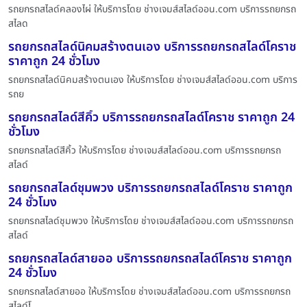
รถยกรถสไลด์คลองไผ่ ให้บริการโดย ช่างเจมส์สไลด์ออน.com บริการรถยกรถ
สไลด
รถยกรถสไลด์นิคมสร้างตนเอง บริการรถยกรถสไลด์โคราช
ราคาถูก 24 ชั่วโมง
รถยกรถสไลด์นิคมสร้างตนเอง ให้บริการโดย ช่างเจมส์สไลด์ออน.com บริการ
รถย
รถยกรถสไลด์สีคิ้ว บริการรถยกรถสไลด์โคราช ราคาถูก 24
ชั่วโมง
รถยกรถสไลด์สีคิ้ว ให้บริการโดย ช่างเจมส์สไลด์ออน.com บริการรถยกรถ
สไลด์
รถยกรถสไลด์ชุมพวง บริการรถยกรถสไลด์โคราช ราคาถูก
24 ชั่วโมง
รถยกรถสไลด์ชุมพวง ให้บริการโดย ช่างเจมส์สไลด์ออน.com บริการรถยกรถ
สไลด์
รถยกรถสไลด์สายออ บริการรถยกรถสไลด์โคราช ราคาถูก
24 ชั่วโมง
รถยกรถสไลด์สายออ ให้บริการโดย ช่างเจมส์สไลด์ออน.com บริการรถยกรถ
สไลด์โ