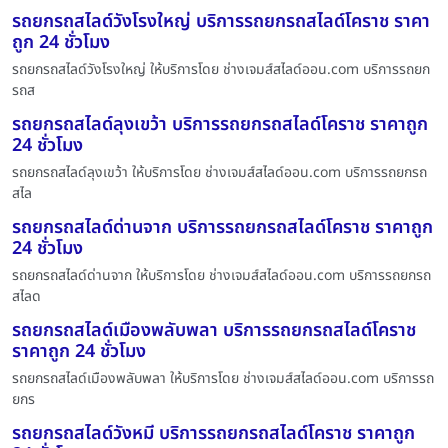
รถยกรถสไลด์วังโรงใหญ่ บริการรถยกรถสไลด์โคราช ราคา
ถูก 24 ชั่วโมง
รถยกรถสไลด์วังโรงใหญ่ ให้บริการโดย ช่างเจมส์สไลด์ออน.com บริการรถยก
รถส
รถยกรถสไลด์ลุงเขว้า บริการรถยกรถสไลด์โคราช ราคาถูก
24 ชั่วโมง
รถยกรถสไลด์ลุงเขว้า ให้บริการโดย ช่างเจมส์สไลด์ออน.com บริการรถยกรถ
สไล
รถยกรถสไลด์ด่านจาก บริการรถยกรถสไลด์โคราช ราคาถูก
24 ชั่วโมง
รถยกรถสไลด์ด่านจาก ให้บริการโดย ช่างเจมส์สไลด์ออน.com บริการรถยกรถ
สไลด
รถยกรถสไลด์เมืองพลับพลา บริการรถยกรถสไลด์โคราช
ราคาถูก 24 ชั่วโมง
รถยกรถสไลด์เมืองพลับพลา ให้บริการโดย ช่างเจมส์สไลด์ออน.com บริการรถ
ยกร
รถยกรถสไลด์วังหมี บริการรถยกรถสไลด์โคราช ราคาถูก