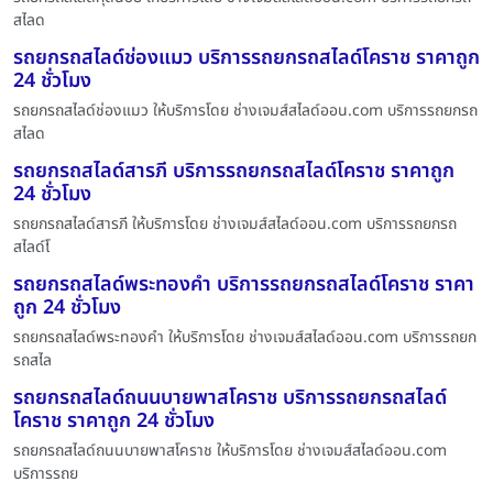
สไลด
รถยกรถสไลด์ช่องแมว บริการรถยกรถสไลด์โคราช ราคาถูก
24 ชั่วโมง
รถยกรถสไลด์ช่องแมว ให้บริการโดย ช่างเจมส์สไลด์ออน.com บริการรถยกรถ
สไลด
รถยกรถสไลด์สารภี บริการรถยกรถสไลด์โคราช ราคาถูก
24 ชั่วโมง
รถยกรถสไลด์สารภี ให้บริการโดย ช่างเจมส์สไลด์ออน.com บริการรถยกรถ
สไลด์โ
รถยกรถสไลด์พระทองคำ บริการรถยกรถสไลด์โคราช ราคา
ถูก 24 ชั่วโมง
รถยกรถสไลด์พระทองคำ ให้บริการโดย ช่างเจมส์สไลด์ออน.com บริการรถยก
รถสไล
รถยกรถสไลด์ถนนบายพาสโคราช บริการรถยกรถสไลด์
โคราช ราคาถูก 24 ชั่วโมง
รถยกรถสไลด์ถนนบายพาสโคราช ให้บริการโดย ช่างเจมส์สไลด์ออน.com
บริการรถย