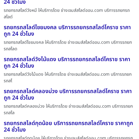
24 ชั่วโมง
รถยกรถสไลด์วังหมี ให้บริการโดย ช่างเจมส์สไลด์ออน.com บริการรถยกรถ
สไลด์
รถยกรถสไลด์ไชยมงคล บริการรถยกรถสไลด์โคราช ราคา
ถูก 24 ชั่วโมง
รถยกรถสไลด์ไชยมงคล ให้บริการโดย ช่างเจมส์สไลด์ออน.com บริการรถยก
รถสไลด
รถยกรถสไลด์วังไม้แดง บริการรถยกรถสไลด์โคราช ราคา
ถูก 24 ชั่วโมง
รถยกรถสไลด์วังไม้แดง ให้บริการโดย ช่างเจมส์สไลด์ออน.com บริการรถยก
รถสไ
รถยกรถสไลด์คลองม่วง บริการรถยกรถสไลด์โคราช ราคา
ถูก 24 ชั่วโมง
รถยกรถสไลด์คลองม่วง ให้บริการโดย ช่างเจมส์สไลด์ออน.com บริการรถยก
รถสไล
รถยกรถสไลด์กุดน้อย บริการรถยกรถสไลด์โคราช ราคาถูก
24 ชั่วโมง
รถยกรถสไลด์กุดน้อย ให้บริการโดย ช่างเจมส์สไลด์ออน.com บริการรถยกรถ