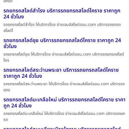
ยกรถ
รถยกรถสไลด์สำโรง บริการรถยกรถสไลด์โคราช ราคาถูก
24 ชั่วโมง
รถยกรถสไลด์สำโรง ให้บริการโดย ช่างเจมส์สไลด์ออน.com บริการรถยกรถ
สไลด์โ
รถยกรถสไลด์ขุย บริการรถยกรถสไลด์โคราช ราคาถูก 24
ชั่วโมง
รถยกรถสไลด์ขุย ให้บริการโดย ช่างเจมส์สไลด์ออน.com บริการรถยกรถสไลด์
โคร
รถยกรถสไลด์สระว่านพระยา บริการรถยกรถสไลด์โคราช
ราคาถูก 24 ชั่วโมง
รถยกรถสไลด์สระว่านพระยา ให้บริการโดย ช่างเจมส์สไลด์ออน.com บริการรถ
ยกร
รถยกรถสไลด์มะเกลือใหม่ บริการรถยกรถสไลด์โคราช ราคา
ถูก 24 ชั่วโมง
รถยกรถสไลด์มะเกลือใหม่ ให้บริการโดย ช่างเจมส์สไลด์ออน.com บริการรถยก
รถ