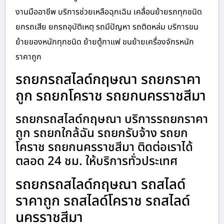
งาน​มืออาชีพ​ บริการช่วยเหลือฉุกเฉิน ​เคลื่อนย้ายรถทุกชนิด​
ยกรถเสีย ยกรถอุบัติเหตุ​ รถมีปัญหา​ รถติดหล่ม บริการขน
ย้ายของหนักทุกชนิด ย้ายตู้กาแฟ ขนย้ายเครื่องจักรหนัก
ราคาถูก
รถยกรถสไลด์กฤษณา รถยกราคา
ถูก รถยกโคราช รถยกนครราชสีมา
รถยกรถสไลด์กฤษณา บริการรถยกราคา
ถูก รถยกใกล้ฉัน รถยกรับจ้าง รถยก
โคราช รถยกนครราชสีมา ติดต่อเราได้
ตลอด 24 ชม. ให้บริการทั่วประเทศ
รถยกรถสไลด์กฤษณา รถสไลด์
ราคาถูก รถสไลด์โคราช รถสไลด์
นครราชสีมา