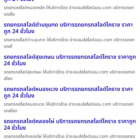
รถยกรถสไลด์หนองหลัก ให้บริการโดย ช่างเจมส์สไลด์ออน.com บริการรถยก
รถสไล
รถยกรถสไลด์ด่านขุนทด บริการรถยกรถสไลด์โคราช ราคา
ถูก 24 ชั่วโมง
รถยกรถสไลด์ด่านขุนทด ให้บริการโดย ช่างเจมส์สไลด์ออน.com บริการรถยก
รถสไ
รถยกรถสไลด์สุขเกษม บริการรถยกรถสไลด์โคราช ราคาถูก
24 ชั่วโมง
รถยกรถสไลด์สุขเกษม ให้บริการโดย ช่างเจมส์สไลด์ออน.com บริการรถยกรถ
สไลด
รถยกรถสไลด์หนองแวง บริการรถยกรถสไลด์โคราช ราคา
ถูก 24 ชั่วโมง
รถยกรถสไลด์หนองแวง ให้บริการโดย ช่างเจมส์สไลด์ออน.com บริการรถยก
รถสไลด
รถยกรถสไลด์คลองไผ่ บริการรถยกรถสไลด์โคราช ราคาถูก
24 ชั่วโมง
รถยกรถสไลด์คลองไผ่ ให้บริการโดย ช่างเจมส์สไลด์ออน.com บริการรถยกรถ