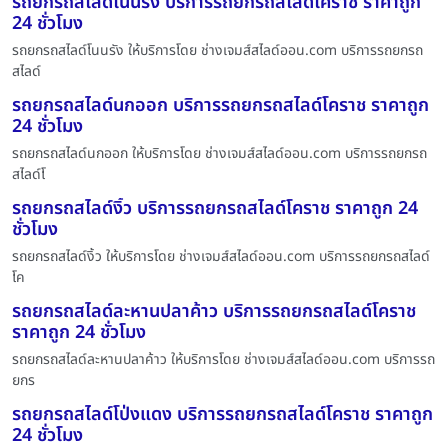
รถยกรถสไลด์โนนรัง บริการรถยกรถสไลด์โคราช ราคาถูก
24 ชั่วโมง
รถยกรถสไลด์โนนรัง ให้บริการโดย ช่างเจมส์สไลด์ออน.com บริการรถยกรถ
สไลด์
รถยกรถสไลด์นกออก บริการรถยกรถสไลด์โคราช ราคาถูก
24 ชั่วโมง
รถยกรถสไลด์นกออก ให้บริการโดย ช่างเจมส์สไลด์ออน.com บริการรถยกรถ
สไลด์โ
รถยกรถสไลด์งิ้ว บริการรถยกรถสไลด์โคราช ราคาถูก 24
ชั่วโมง
รถยกรถสไลด์งิ้ว ให้บริการโดย ช่างเจมส์สไลด์ออน.com บริการรถยกรถสไลด์
โค
รถยกรถสไลด์ละหานปลาค้าว บริการรถยกรถสไลด์โคราช
ราคาถูก 24 ชั่วโมง
รถยกรถสไลด์ละหานปลาค้าว ให้บริการโดย ช่างเจมส์สไลด์ออน.com บริการรถ
ยกร
รถยกรถสไลด์โป่งแดง บริการรถยกรถสไลด์โคราช ราคาถูก
24 ชั่วโมง