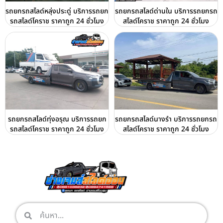
รถยกรถสไลด์หลุ่งประดู่ บริการรถยก
รถยกรถสไลด์ด่านใน บริการรถยกรถ
รถสไลด์โคราช ราคาถูก 24 ชั่วโมง
สไลด์โคราช ราคาถูก 24 ชั่วโมง
รถยกรถสไลด์ทุ่งอรุณ บริการรถยก
รถยกรถสไลด์นางรำ บริการรถยกรถ
รถสไลด์โคราช ราคาถูก 24 ชั่วโมง
สไลด์โคราช ราคาถูก 24 ชั่วโมง