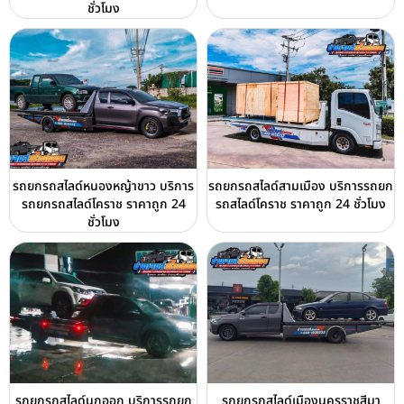
ชั่วโมง
รถยกรถสไลด์หนองหญ้าขาว บริการ
รถยกรถสไลด์สามเมือง บริการรถยก
รถยกรถสไลด์โคราช ราคาถูก 24
รถสไลด์โคราช ราคาถูก 24 ชั่วโมง
ชั่วโมง
รถยกรถสไลด์นกออก บริการรถยก
รถยกรถสไลด์เมืองนครราชสีมา