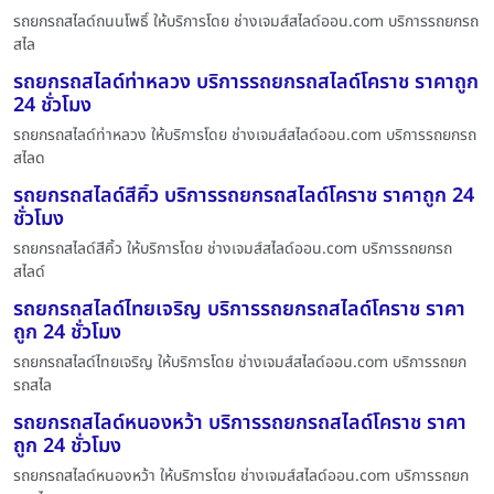
รถยกรถสไลด์ถนนโพธิ์ ให้บริการโดย ช่างเจมส์สไลด์ออน.com บริการรถยกรถ
สไล
รถยกรถสไลด์ท่าหลวง บริการรถยกรถสไลด์โคราช ราคาถูก
24 ชั่วโมง
รถยกรถสไลด์ท่าหลวง ให้บริการโดย ช่างเจมส์สไลด์ออน.com บริการรถยกรถ
สไลด
รถยกรถสไลด์สีคิ้ว บริการรถยกรถสไลด์โคราช ราคาถูก 24
ชั่วโมง
รถยกรถสไลด์สีคิ้ว ให้บริการโดย ช่างเจมส์สไลด์ออน.com บริการรถยกรถ
สไลด์
รถยกรถสไลด์ไทยเจริญ บริการรถยกรถสไลด์โคราช ราคา
ถูก 24 ชั่วโมง
รถยกรถสไลด์ไทยเจริญ ให้บริการโดย ช่างเจมส์สไลด์ออน.com บริการรถยก
รถสไล
รถยกรถสไลด์หนองหว้า บริการรถยกรถสไลด์โคราช ราคา
ถูก 24 ชั่วโมง
รถยกรถสไลด์หนองหว้า ให้บริการโดย ช่างเจมส์สไลด์ออน.com บริการรถยก