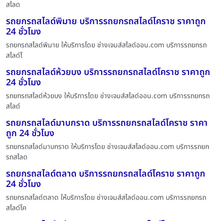
สไลด
รถยกรถสไลด์พิมาย บริการรถยกรถสไลด์โคราช ราคาถูก
24 ชั่วโมง
รถยกรถสไลด์พิมาย ให้บริการโดย ช่างเจมส์สไลด์ออน.com บริการรถยกรถ
สไลด์โ
รถยกรถสไลด์ห้วยบง บริการรถยกรถสไลด์โคราช ราคาถูก
24 ชั่วโมง
รถยกรถสไลด์ห้วยบง ให้บริการโดย ช่างเจมส์สไลด์ออน.com บริการรถยกรถ
สไลด์
รถยกรถสไลด์มาบกราด บริการรถยกรถสไลด์โคราช ราคา
ถูก 24 ชั่วโมง
รถยกรถสไลด์มาบกราด ให้บริการโดย ช่างเจมส์สไลด์ออน.com บริการรถยก
รถสไลด
รถยกรถสไลด์ตลาด บริการรถยกรถสไลด์โคราช ราคาถูก
24 ชั่วโมง
รถยกรถสไลด์ตลาด ให้บริการโดย ช่างเจมส์สไลด์ออน.com บริการรถยกรถ
สไลด์โค