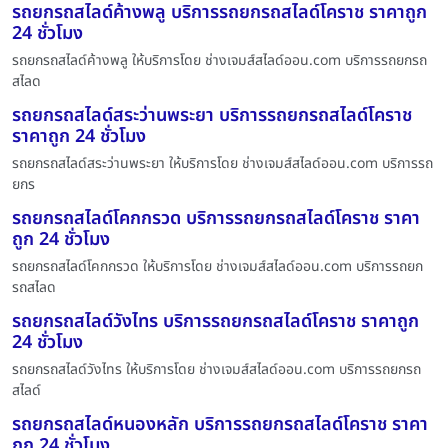
รถยกรถสไลด์ค้างพลู บริการรถยกรถสไลด์โคราช ราคาถูก
24 ชั่วโมง
รถยกรถสไลด์ค้างพลู ให้บริการโดย ช่างเจมส์สไลด์ออน.com บริการรถยกรถ
สไลด
รถยกรถสไลด์สระว่านพระยา บริการรถยกรถสไลด์โคราช
ราคาถูก 24 ชั่วโมง
รถยกรถสไลด์สระว่านพระยา ให้บริการโดย ช่างเจมส์สไลด์ออน.com บริการรถ
ยกร
รถยกรถสไลด์โคกกรวด บริการรถยกรถสไลด์โคราช ราคา
ถูก 24 ชั่วโมง
รถยกรถสไลด์โคกกรวด ให้บริการโดย ช่างเจมส์สไลด์ออน.com บริการรถยก
รถสไลด
รถยกรถสไลด์วังไทร บริการรถยกรถสไลด์โคราช ราคาถูก
24 ชั่วโมง
รถยกรถสไลด์วังไทร ให้บริการโดย ช่างเจมส์สไลด์ออน.com บริการรถยกรถ
สไลด์
รถยกรถสไลด์หนองหลัก บริการรถยกรถสไลด์โคราช ราคา
ถูก 24 ชั่วโมง