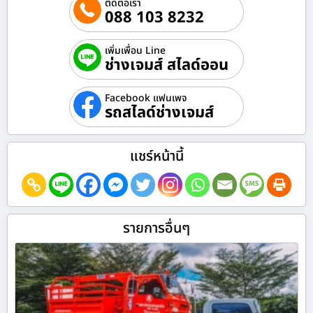
ติดต่อเรา
088 103 8232
เพิ่มเพื่อน Line
ช่างเจมส์ สไลด์ออน
Facebook แฟนเพจ
รถสไลด์ช่างเจมส์
แชร์หน้านี้
รายการอื่นๆ