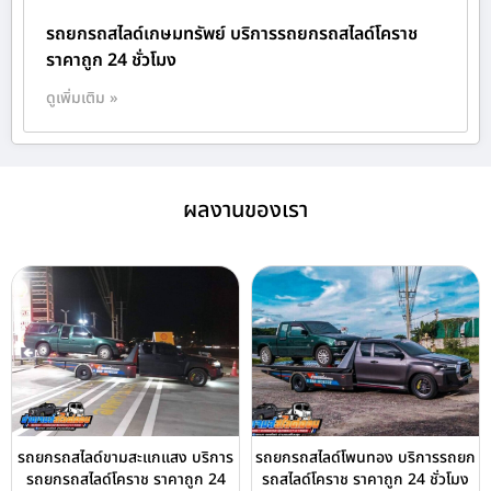
รถยกรถสไลด์เกษมทรัพย์ บริการรถยกรถสไลด์โคราช
ราคาถูก 24 ชั่วโมง
ดูเพิ่มเติม »
ผลงานของเรา
รถยกรถสไลด์ขามสะแกแสง บริการ
รถยกรถสไลด์โพนทอง บริการรถยก
รถยกรถสไลด์โคราช ราคาถูก 24
รถสไลด์โคราช ราคาถูก 24 ชั่วโมง