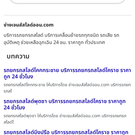
ช่างเจมส์สไลด์ออน.com
บริการรถยกรถสไลด์ บริการ​เคลื่อนย้ายรถทุกชนิด​ รถเสีย รถ
อุบัติเหตุ ช่วยเหลือฉุกเฉิน 24 ชม. ราคาถูก ทั่วประเทศ
บทความ
รถยกรถสไลด์โคกกระชาย บริการรถยกรถสไลด์โคราช ราคา
ถูก 24 ชั่วโมง
รถยกรถสไลด์โคกกระชาย ให้บริการโดย ช่างเจมส์สไลด์ออน.com บริการรถยก
รถสไ
รถยกรถสไลด์พุดซา บริการรถยกรถสไลด์โคราช ราคาถูก
24 ชั่วโมง
รถยกรถสไลด์พุดซา ให้บริการโดย ช่างเจมส์สไลด์ออน.com บริการรถยกรถ
สไลด์โ
รถยกรถสไลด์บึงปรือ บริการรถยกรถสไลด์โคราช ราคาถูก