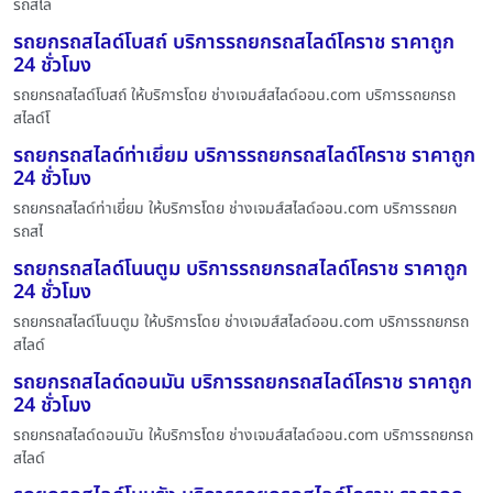
รถสไล
รถยกรถสไลด์โบสถ์ บริการรถยกรถสไลด์โคราช ราคาถูก
24 ชั่วโมง
รถยกรถสไลด์โบสถ์ ให้บริการโดย ช่างเจมส์สไลด์ออน.com บริการรถยกรถ
สไลด์โ
รถยกรถสไลด์ท่าเยี่ยม บริการรถยกรถสไลด์โคราช ราคาถูก
24 ชั่วโมง
รถยกรถสไลด์ท่าเยี่ยม ให้บริการโดย ช่างเจมส์สไลด์ออน.com บริการรถยก
รถสไ
รถยกรถสไลด์โนนตูม บริการรถยกรถสไลด์โคราช ราคาถูก
24 ชั่วโมง
รถยกรถสไลด์โนนตูม ให้บริการโดย ช่างเจมส์สไลด์ออน.com บริการรถยกรถ
สไลด์
รถยกรถสไลด์ดอนมัน บริการรถยกรถสไลด์โคราช ราคาถูก
24 ชั่วโมง
รถยกรถสไลด์ดอนมัน ให้บริการโดย ช่างเจมส์สไลด์ออน.com บริการรถยกรถ
สไลด์