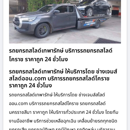
รถยกรถสไลด์เทพารักษ์ บริการรถยกรถสไลด์
โคราช ราคาถูก 24 ชั่วโมง
รถยกรถสไลด์เทพารักษ์ ให้บริการโดย ช่างเจมส์
สไลด์ออน.com บริการรถยกรถสไลด์โคราช
ราคาถูก 24 ชั่วโมง
รถยกรถสไลด์เทพารักษ์ ให้บริการโดย ช่างเจมส์สไลด์
ออน.com บริการรถยกรถสไลด์โคราช รถยกรถสไลด์
นครราชสีมา ราคาถูก ให้บริการทั่วประเทศ 24 ชั่วโมง โดยทีม
งาน​มืออาชีพ​ บริการช่วยเหลือฉุกเฉิน ​เคลื่อนย้ายรถทุกชนิด​
ยกรถเสีย ยกรถอุบัติเหตุ​ รถมีปัญหา​ รถติดหล่ม บริการขน