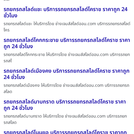
รถยกรถสไลด์แชะ บริการรถยกรถสไลด์โคราช ราคาถูก 24
ชั่วโมง
รถยกรถสไลด์แชะ ให้บริการโดย ช่างเจมส์สไลด์ออน.com บริการรถยกรถสไลด์
โคร
รถยกรถสไลด์โคกกระชาย บริการรถยกรถสไลด์โคราช ราคา
ถูก 24 ชั่วโมง
รถยกรถสไลด์โคกกระชาย ให้บริการโดย ช่างเจมส์สไลด์ออน.com บริการรถยก
รถสไ
รถยกรถสไลด์เมืองคง บริการรถยกรถสไลด์โคราช ราคาถูก
24 ชั่วโมง
รถยกรถสไลด์เมืองคง ให้บริการโดย ช่างเจมส์สไลด์ออน.com บริการรถยกรถ
สไลด
รถยกรถสไลด์มาบกราด บริการรถยกรถสไลด์โคราช ราคา
ถูก 24 ชั่วโมง
รถยกรถสไลด์มาบกราด ให้บริการโดย ช่างเจมส์สไลด์ออน.com บริการรถยก
รถสไลด
รถยกรถสไลด์โนนยอ บริการรถยกรถสไลด์โคราช ราคาถูก