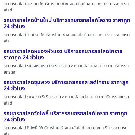
รถยกรถสไลด์กระโทก ให้บริการโดย ช่างเจมส์สไลด์ออน.com บริการรถยกรถ
สไลด์
รถยกรถสไลด์บ้านใหม่ บริการรถยกรถสไลด์โคราช ราคาถูก
24 ชั่วโมง
รถยกรถสไลด์บ้านใหม่ ให้บริการโดย ช่างเจมส์สไลด์ออน.com บริการรถยกรถ
สไล
รถยกรถสไลด์หนองหัวแรต บริการรถยกรถสไลด์โคราช
ราคาถูก 24 ชั่วโมง
รถยกรถสไลด์หนองหัวแรต ให้บริการโดย ช่างเจมส์สไลด์ออน.com บริการรถ
ยกรถส
รถยกรถสไลด์ชุมพวง บริการรถยกรถสไลด์โคราช ราคาถูก
24 ชั่วโมง
รถยกรถสไลด์ชุมพวง ให้บริการโดย ช่างเจมส์สไลด์ออน.com บริการรถยกรถ
สไลด์
รถยกรถสไลด์วังโพธิ์ บริการรถยกรถสไลด์โคราช ราคาถูก
24 ชั่วโมง
รถยกรถสไลด์วังโพธิ์ ให้บริการโดย ช่างเจมส์สไลด์ออน.com บริการรถยกรถ
สไล