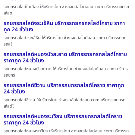
รถยกรถสไลด์ในเมือง ให้บริการโดย ช่างเจมส์สไลด์ออน.com บริการรถยกรถ
สไลด
รถยกรถสไลด์จระเข้หิน บริการรถยกรถสไลด์โคราช ราคา
ถูก 24 ชั่วโมง
รถยกรถสไลด์จระเข้หิน ให้บริการโดย ช่างเจมส์สไลด์ออน.com บริการรถยก
รถสไ
รถยกรถสไลด์หนองบัวสะอาด บริการรถยกรถสไลด์โคราช
ราคาถูก 24 ชั่วโมง
รถยกรถสไลด์หนองบัวสะอาด ให้บริการโดย ช่างเจมส์สไลด์ออน.com บริการ
รถยกร
รถยกรถสไลด์ชีวาน บริการรถยกรถสไลด์โคราช ราคาถูก
24 ชั่วโมง
รถยกรถสไลด์ชีวาน ให้บริการโดย ช่างเจมส์สไลด์ออน.com บริการรถยกรถ
สไลด์โ
รถยกรถสไลด์หนองระเวียง บริการรถยกรถสไลด์โคราช
ราคาถูก 24 ชั่วโมง
รถยกรถสไลด์หนองระเวียง ให้บริการโดย ช่างเจมส์สไลด์ออน.com บริการรถ