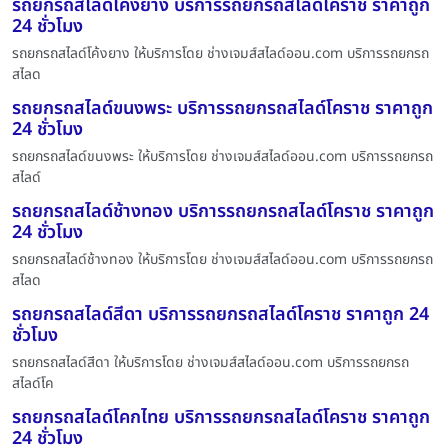
รถยกรถสไลด์โค้งยาง บริการรถยกรถสไลด์โคราช ราคาถูก
24 ชั่วโมง
รถยกรถสไลด์โค้งยาง ให้บริการโดย ช่างเจมส์สไลด์ออน.com บริการรถยกรถ
สไลด
รถยกรถสไลด์ขนงพระ บริการรถยกรถสไลด์โคราช ราคาถูก
24 ชั่วโมง
รถยกรถสไลด์ขนงพระ ให้บริการโดย ช่างเจมส์สไลด์ออน.com บริการรถยกรถ
สไลด์
รถยกรถสไลด์ช้างทอง บริการรถยกรถสไลด์โคราช ราคาถูก
24 ชั่วโมง
รถยกรถสไลด์ช้างทอง ให้บริการโดย ช่างเจมส์สไลด์ออน.com บริการรถยกรถ
สไลด
รถยกรถสไลด์สีดา บริการรถยกรถสไลด์โคราช ราคาถูก 24
ชั่วโมง
รถยกรถสไลด์สีดา ให้บริการโดย ช่างเจมส์สไลด์ออน.com บริการรถยกรถ
สไลด์โค
รถยกรถสไลด์โคกไทย บริการรถยกรถสไลด์โคราช ราคาถูก
24 ชั่วโมง