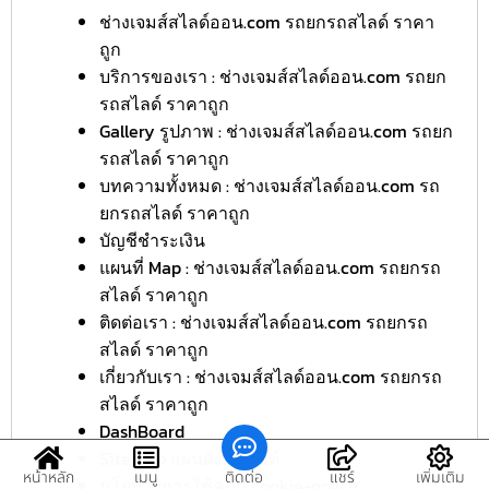
ช่างเจมส์สไลด์ออน.com รถยกรถสไลด์ ราคา
ถูก
บริการของเรา : ช่างเจมส์สไลด์ออน.com รถยก
รถสไลด์ ราคาถูก
Gallery รูปภาพ : ช่างเจมส์สไลด์ออน.com รถยก
รถสไลด์ ราคาถูก
บทความทั้งหมด : ช่างเจมส์สไลด์ออน.com รถ
ยกรถสไลด์ ราคาถูก
บัญชีชำระเงิน
แผนที่ Map : ช่างเจมส์สไลด์ออน.com รถยกรถ
สไลด์ ราคาถูก
ติดต่อเรา : ช่างเจมส์สไลด์ออน.com รถยกรถ
สไลด์ ราคาถูก
เกี่ยวกับเรา : ช่างเจมส์สไลด์ออน.com รถยกรถ
สไลด์ ราคาถูก
DashBoard
Sitemap แผนผังเว็บไซต์
หน้าหลัก
เมนู
ติดต่อ
แชร์
เพิ่มเติม
นโยบายการใช้คุกกี้ cookie-policy