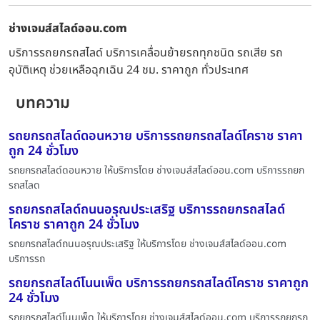
ช่างเจมส์สไลด์ออน.com
บริการรถยกรถสไลด์ บริการ​เคลื่อนย้ายรถทุกชนิด​ รถเสีย รถ
อุบัติเหตุ ช่วยเหลือฉุกเฉิน 24 ชม. ราคาถูก ทั่วประเทศ
บทความ
รถยกรถสไลด์ดอนหวาย บริการรถยกรถสไลด์โคราช ราคา
ถูก 24 ชั่วโมง
รถยกรถสไลด์ดอนหวาย ให้บริการโดย ช่างเจมส์สไลด์ออน.com บริการรถยก
รถสไลด
รถยกรถสไลด์ถนนอรุณประเสริฐ บริการรถยกรถสไลด์
โคราช ราคาถูก 24 ชั่วโมง
รถยกรถสไลด์ถนนอรุณประเสริฐ ให้บริการโดย ช่างเจมส์สไลด์ออน.com
บริการรถ
รถยกรถสไลด์โนนเพ็ด บริการรถยกรถสไลด์โคราช ราคาถูก
24 ชั่วโมง
รถยกรถสไลด์โนนเพ็ด ให้บริการโดย ช่างเจมส์สไลด์ออน.com บริการรถยกรถ