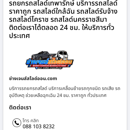
รถยกรถสไลด์เทพารักษ์ บริการรถสไลด์
ราคาถูก รถสไลด์ใกล้ฉัน รถสไลด์รับจ้าง
รถสไลด์โคราช รถสไลด์นครราชสีมา
ติดต่อเราได้ตลอด 24 ชม. ให้บริการทั่ว
ประเทศ
ช่างเจมส์สไลด์ออน.com
บริการรถยกรถสไลด์ บริการ​เคลื่อนย้ายรถทุกชนิด​ รถเสีย รถ
อุบัติเหตุ ช่วยเหลือฉุกเฉิน 24 ชม. ราคาถูก ทั่วประเทศ
ติดต่อเรา
โทร คลิก
088 103 8232