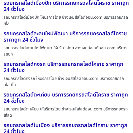
รถยกรถสไลด์เมืองปัก บริการรถยกรถสไลด์โคราช ราคาถูก
24 ชั่วโมง
รถยกรถสไลด์เมืองปัก ให้บริการโดย ช่างเจมส์สไลด์ออน.com บริการรถยกรถ
สไล
รถยกรถสไลด์ละลมใหม่พัฒนา บริการรถยกรถสไลด์โคราช
ราคาถูก 24 ชั่วโมง
รถยกรถสไลด์ละลมใหม่พัฒนา ให้บริการโดย ช่างเจมส์สไลด์ออน.com บริการ
รถยก
รถยกรถสไลด์กงรถ บริการรถยกรถสไลด์โคราช ราคาถูก
24 ชั่วโมง
รถยกรถสไลด์กงรถ ให้บริการโดย ช่างเจมส์สไลด์ออน.com บริการรถยกรถ
สไลด์โค
รถยกรถสไลด์ตะเคียน บริการรถยกรถสไลด์โคราช ราคาถูก
24 ชั่วโมง
รถยกรถสไลด์ตะเคียน ให้บริการโดย ช่างเจมส์สไลด์ออน.com บริการรถยกรถ
สไลด
รถยกรถสไลด์ในเมือง บริการรถยกรถสไลด์โคราช ราคาถูก
24 ชั่วโมง