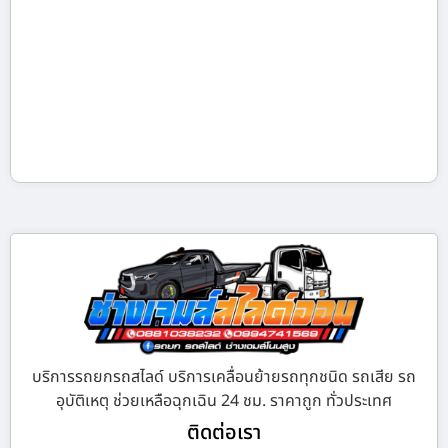
บริการรถยกรถสไลด์ บริการ​เคลื่อนย้ายรถทุกชนิด​ รถเสีย รถ
อุบัติเหตุ ช่วยเหลือฉุกเฉิน 24 ชม. ราคาถูก ทั่วประเทศ
ติดต่อเรา