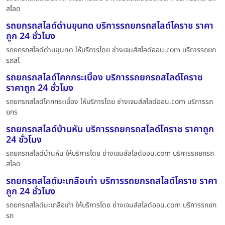
สไลด
รถยกรถสไลด์ด่านขุนทด บริการรถยกรถสไลด์โคราช ราคา
ถูก 24 ชั่วโมง
รถยกรถสไลด์ด่านขุนทด ให้บริการโดย ช่างเจมส์สไลด์ออน.com บริการรถยก
รถสไ
รถยกรถสไลด์โคกกระเบื้อง บริการรถยกรถสไลด์โคราช
ราคาถูก 24 ชั่วโมง
รถยกรถสไลด์โคกกระเบื้อง ให้บริการโดย ช่างเจมส์สไลด์ออน.com บริการรถ
ยกร
รถยกรถสไลด์บ้านหัน บริการรถยกรถสไลด์โคราช ราคาถูก
24 ชั่วโมง
รถยกรถสไลด์บ้านหัน ให้บริการโดย ช่างเจมส์สไลด์ออน.com บริการรถยกรถ
สไลด
รถยกรถสไลด์มะเกลือเก่า บริการรถยกรถสไลด์โคราช ราคา
ถูก 24 ชั่วโมง
รถยกรถสไลด์มะเกลือเก่า ให้บริการโดย ช่างเจมส์สไลด์ออน.com บริการรถยก
รถ