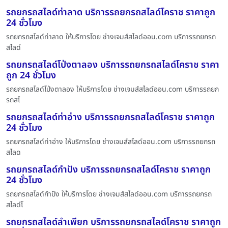
รถยกรถสไลด์ท่าลาด บริการรถยกรถสไลด์โคราช ราคาถูก
24 ชั่วโมง
รถยกรถสไลด์ท่าลาด ให้บริการโดย ช่างเจมส์สไลด์ออน.com บริการรถยกรถ
สไลด์
รถยกรถสไลด์โป่งตาลอง บริการรถยกรถสไลด์โคราช ราคา
ถูก 24 ชั่วโมง
รถยกรถสไลด์โป่งตาลอง ให้บริการโดย ช่างเจมส์สไลด์ออน.com บริการรถยก
รถสไ
รถยกรถสไลด์ท่าอ่าง บริการรถยกรถสไลด์โคราช ราคาถูก
24 ชั่วโมง
รถยกรถสไลด์ท่าอ่าง ให้บริการโดย ช่างเจมส์สไลด์ออน.com บริการรถยกรถ
สไลด
รถยกรถสไลด์กำปัง บริการรถยกรถสไลด์โคราช ราคาถูก
24 ชั่วโมง
รถยกรถสไลด์กำปัง ให้บริการโดย ช่างเจมส์สไลด์ออน.com บริการรถยกรถ
สไลด์โ
รถยกรถสไลด์ลำเพียก บริการรถยกรถสไลด์โคราช ราคาถูก