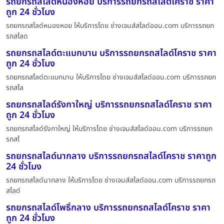
รถยกรถสไลด์หนองหอย บริการรถยกรถสไลด์โคราช ราคา
ถูก 24 ชั่วโมง
รถยกรถสไลด์หนองหอย ให้บริการโดย ช่างเจมส์สไลด์ออน.com บริการรถยก
รถสไลด
รถยกรถสไลด์ตะแบกบาน บริการรถยกรถสไลด์โคราช ราคา
ถูก 24 ชั่วโมง
รถยกรถสไลด์ตะแบกบาน ให้บริการโดย ช่างเจมส์สไลด์ออน.com บริการรถยก
รถสไล
รถยกรถสไลด์รังกาใหญ่ บริการรถยกรถสไลด์โคราช ราคา
ถูก 24 ชั่วโมง
รถยกรถสไลด์รังกาใหญ่ ให้บริการโดย ช่างเจมส์สไลด์ออน.com บริการรถยก
รถสไ
รถยกรถสไลด์นากลาง บริการรถยกรถสไลด์โคราช ราคาถูก
24 ชั่วโมง
รถยกรถสไลด์นากลาง ให้บริการโดย ช่างเจมส์สไลด์ออน.com บริการรถยกรถ
สไลด์
รถยกรถสไลด์โพธิ์กลาง บริการรถยกรถสไลด์โคราช ราคา
ถูก 24 ชั่วโมง