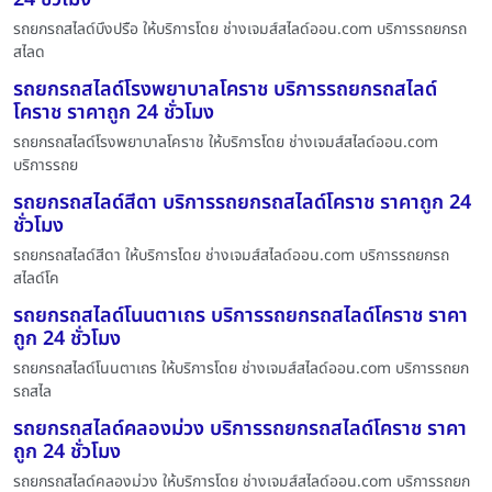
รถยกรถสไลด์บึงปรือ ให้บริการโดย ช่างเจมส์สไลด์ออน.com บริการรถยกรถ
สไลด
รถยกรถสไลด์โรงพยาบาลโคราช บริการรถยกรถสไลด์
โคราช ราคาถูก 24 ชั่วโมง
รถยกรถสไลด์โรงพยาบาลโคราช ให้บริการโดย ช่างเจมส์สไลด์ออน.com
บริการรถย
รถยกรถสไลด์สีดา บริการรถยกรถสไลด์โคราช ราคาถูก 24
ชั่วโมง
รถยกรถสไลด์สีดา ให้บริการโดย ช่างเจมส์สไลด์ออน.com บริการรถยกรถ
สไลด์โค
รถยกรถสไลด์โนนตาเถร บริการรถยกรถสไลด์โคราช ราคา
ถูก 24 ชั่วโมง
รถยกรถสไลด์โนนตาเถร ให้บริการโดย ช่างเจมส์สไลด์ออน.com บริการรถยก
รถสไล
รถยกรถสไลด์คลองม่วง บริการรถยกรถสไลด์โคราช ราคา
ถูก 24 ชั่วโมง
รถยกรถสไลด์คลองม่วง ให้บริการโดย ช่างเจมส์สไลด์ออน.com บริการรถยก