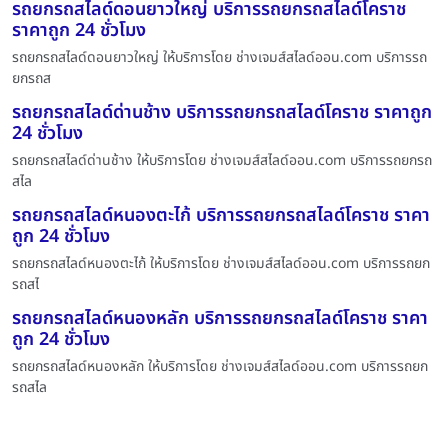
รถยกรถสไลด์ดอนยาวใหญ่ บริการรถยกรถสไลด์โคราช
ราคาถูก 24 ชั่วโมง
รถยกรถสไลด์ดอนยาวใหญ่ ให้บริการโดย ช่างเจมส์สไลด์ออน.com บริการรถ
ยกรถส
รถยกรถสไลด์ด่านช้าง บริการรถยกรถสไลด์โคราช ราคาถูก
24 ชั่วโมง
รถยกรถสไลด์ด่านช้าง ให้บริการโดย ช่างเจมส์สไลด์ออน.com บริการรถยกรถ
สไล
รถยกรถสไลด์หนองตะไก้ บริการรถยกรถสไลด์โคราช ราคา
ถูก 24 ชั่วโมง
รถยกรถสไลด์หนองตะไก้ ให้บริการโดย ช่างเจมส์สไลด์ออน.com บริการรถยก
รถสไ
รถยกรถสไลด์หนองหลัก บริการรถยกรถสไลด์โคราช ราคา
ถูก 24 ชั่วโมง
รถยกรถสไลด์หนองหลัก ให้บริการโดย ช่างเจมส์สไลด์ออน.com บริการรถยก
รถสไล