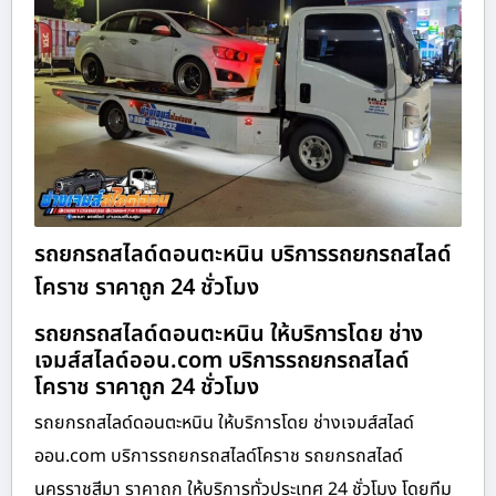
รถยกรถสไลด์ดอนตะหนิน บริการรถยกรถสไลด์
โคราช ราคาถูก 24 ชั่วโมง
รถยกรถสไลด์ดอนตะหนิน ให้บริการโดย ช่าง
เจมส์สไลด์ออน.com บริการรถยกรถสไลด์
โคราช ราคาถูก 24 ชั่วโมง
รถยกรถสไลด์ดอนตะหนิน ให้บริการโดย ช่างเจมส์สไลด์
ออน.com บริการรถยกรถสไลด์โคราช รถยกรถสไลด์
นครราชสีมา ราคาถูก ให้บริการทั่วประเทศ 24 ชั่วโมง โดยทีม