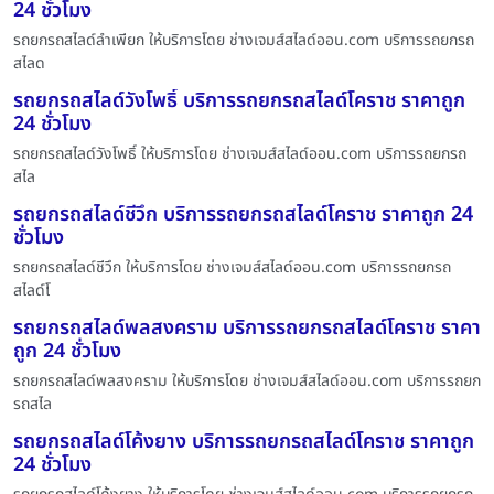
24 ชั่วโมง
รถยกรถสไลด์ลำเพียก ให้บริการโดย ช่างเจมส์สไลด์ออน.com บริการรถยกรถ
สไลด
รถยกรถสไลด์วังโพธิ์ บริการรถยกรถสไลด์โคราช ราคาถูก
24 ชั่วโมง
รถยกรถสไลด์วังโพธิ์ ให้บริการโดย ช่างเจมส์สไลด์ออน.com บริการรถยกรถ
สไล
รถยกรถสไลด์ชีวึก บริการรถยกรถสไลด์โคราช ราคาถูก 24
ชั่วโมง
รถยกรถสไลด์ชีวึก ให้บริการโดย ช่างเจมส์สไลด์ออน.com บริการรถยกรถ
สไลด์โ
รถยกรถสไลด์พลสงคราม บริการรถยกรถสไลด์โคราช ราคา
ถูก 24 ชั่วโมง
รถยกรถสไลด์พลสงคราม ให้บริการโดย ช่างเจมส์สไลด์ออน.com บริการรถยก
รถสไล
รถยกรถสไลด์โค้งยาง บริการรถยกรถสไลด์โคราช ราคาถูก
24 ชั่วโมง