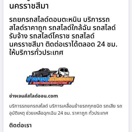
นครราชสีมา
รถยกรถสไลด์ดอนตะหนิน บริการรถ
สไลด์ราคาถูก รถสไลด์ใกล้ฉัน รถสไลด์
รับจ้าง รถสไลด์โคราช รถสไลด์
นครราชสีมา ติดต่อเราได้ตลอด 24 ชม.
ให้บริการทั่วประเทศ
ช่างเจมส์สไลด์ออน.com
บริการรถยกรถสไลด์ บริการ​เคลื่อนย้ายรถทุกชนิด​ รถเสีย รถ
อุบัติเหตุ ช่วยเหลือฉุกเฉิน 24 ชม. ราคาถูก ทั่วประเทศ
ติดต่อเรา