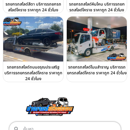
รถยกรถสไลด์สีดา บริการรถยกรถ
รถยกรถสไลด์หินโคน บริการรถยก
สไลด์โคราช ราคาถูก 24 ชั่วโมง
รถสไลด์โคราช ราคาถูก 24 ชั่วโมง
รถยกรถสไลด์ถนนอรุณประเสริฐ
รถยกรถสไลด์โนนสำราญ บริการรถ
บริการรถยกรถสไลด์โคราช ราคาถูก
ยกรถสไลด์โคราช ราคาถูก 24 ชั่วโมง
24 ชั่วโมง