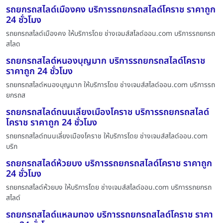
รถยกรถสไลด์เมืองคง บริการรถยกรถสไลด์โคราช ราคาถูก
24 ชั่วโมง
รถยกรถสไลด์เมืองคง ให้บริการโดย ช่างเจมส์สไลด์ออน.com บริการรถยกรถ
สไลด
รถยกรถสไลด์หนองบุญมาก บริการรถยกรถสไลด์โคราช
ราคาถูก 24 ชั่วโมง
รถยกรถสไลด์หนองบุญมาก ให้บริการโดย ช่างเจมส์สไลด์ออน.com บริการรถ
ยกรถส
รถยกรถสไลด์ถนนเลี่ยงเมืองโคราช บริการรถยกรถสไลด์
โคราช ราคาถูก 24 ชั่วโมง
รถยกรถสไลด์ถนนเลี่ยงเมืองโคราช ให้บริการโดย ช่างเจมส์สไลด์ออน.com
บริก
รถยกรถสไลด์ห้วยบง บริการรถยกรถสไลด์โคราช ราคาถูก
24 ชั่วโมง
รถยกรถสไลด์ห้วยบง ให้บริการโดย ช่างเจมส์สไลด์ออน.com บริการรถยกรถ
สไลด์
รถยกรถสไลด์แหลมทอง บริการรถยกรถสไลด์โคราช ราคา