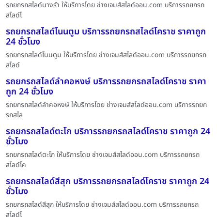
รถยกรถสไลด์นางรำ ให้บริการโดย ช่างเจมส์สไลด์ออน.com บริการรถยกรถ
สไลด์โ
รถยกรถสไลด์โนนตูม บริการรถยกรถสไลด์โคราช ราคาถูก
24 ชั่วโมง
รถยกรถสไลด์โนนตูม ให้บริการโดย ช่างเจมส์สไลด์ออน.com บริการรถยกรถ
สไลด์
รถยกรถสไลด์ลำคอหงษ์ บริการรถยกรถสไลด์โคราช ราคา
ถูก 24 ชั่วโมง
รถยกรถสไลด์ลำคอหงษ์ ให้บริการโดย ช่างเจมส์สไลด์ออน.com บริการรถยก
รถสไล
รถยกรถสไลด์ตะโก บริการรถยกรถสไลด์โคราช ราคาถูก 24
ชั่วโมง
รถยกรถสไลด์ตะโก ให้บริการโดย ช่างเจมส์สไลด์ออน.com บริการรถยกรถ
สไลด์โค
รถยกรถสไลด์สีสุก บริการรถยกรถสไลด์โคราช ราคาถูก 24
ชั่วโมง
รถยกรถสไลด์สีสุก ให้บริการโดย ช่างเจมส์สไลด์ออน.com บริการรถยกรถ
สไลด์โ